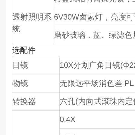
透射照明系
6V30W卤素灯，亮度
统
磨砂玻璃，蓝、绿滤色
选配件
目镜
10X分划广角目镜(Φ22
物镜
无限远平场消色差 PL 5X/
转换器
六孔(内向式滚珠内定
0.4X