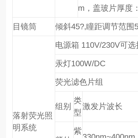
m，盖玻片厚度：1
目镜筒
倾斜45?,瞳距调节范围53
电源箱 110V/230V可
汞灯100W/DC
荧光滤色片组
类
组别
激发片波长
型
落射荧光照
明系统
紫
330nm~400nm