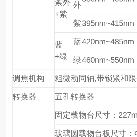
紫外
外
+紫
紫
395nm~415nm
蓝
420nm~485nm
蓝
+绿
绿
460nm~550nm
调焦机构
粗微动同轴,带锁紧和限位
转换器
五孔转换器
固定载物台尺寸：227mm
玻璃圆载物台板尺寸：Ф1