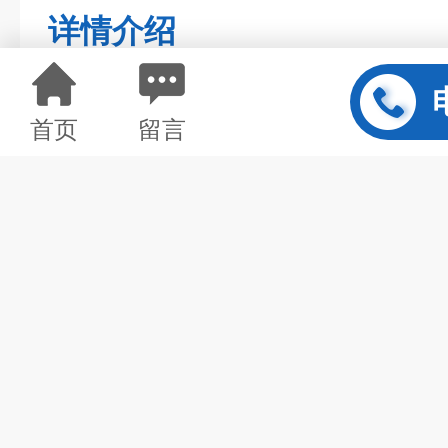
详情介绍
首页
留言
一、产品介绍
水浴型旋转蒸发器
是采用旋转蒸发
面积在减压下置于水浴中一边旋转
瓶内溶液扩散蒸发。是化学工业，
科研实验室等单位用于制造及分析
回收等较为理想的基本仪器。
是我公司研发的
水浴
水浴型旋转蒸发器
美观大方，合理紧凑，操作简捷方
靠。除了实用和人性化的设计以外