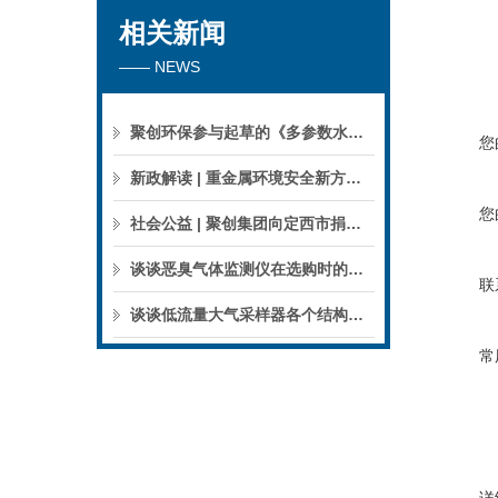
相关新闻
—— NEWS
聚创环保参与起草的《多参数水质分析仪》团标正式公布，促进国产仪器创新升级
您
新政解读 | 重金属环境安全新方案来了，聚焦5省21市！
您
社会公益 | 聚创集团向定西市捐赠检验检测仪器设备
谈谈恶臭气体监测仪在选购时的建议和指南
联
谈谈低流量大气采样器各个结构的特点
常