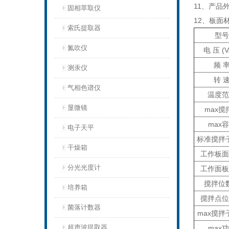
11、产品外
固相萃取仪
12、板面
索氏提取器
型号
氮吹仪
电 压 (V
频 
测汞仪
转 
气相色谱仪
温度范
显微镜
max搅
max
电子天平
标准搅拌
干燥箱
工作板面
分光光度计
工作面板
搅拌位
培养箱
搅拌点位
菌落计数器
max搅拌
超声波提取器
max