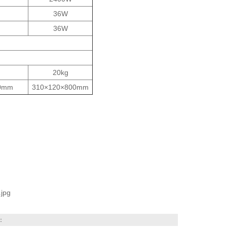
36W
36W
20kg
0mm
310×120×800mm
：