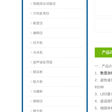
智能溶出试验仪
片剂多用仪
硬度仪
修蜡仪
封片机
产品
冷水机
超声波处理器
一、产品
阴凉柜
1、
数显加
2、超快速
晾片柜
8分钟.
冷藏柜
3、LED
4、超温报
熔蜡仪
5、德国肖
烤片机