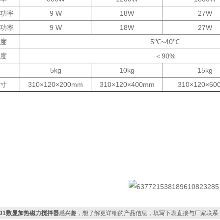
功率
9 W
18W
27W
功率
9 W
18W
27W
度
5℃~40℃
度
＜90%
5kg
10kg
15kg
寸
310×120×200mm
310×120×400mm
310×120×60
901数显加热磁力搅拌器
感兴趣，想了解更详细的产品信息，填写下表直接与厂家联系