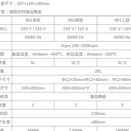
形尺寸：297×120×190mm
材质：德国肖特微晶陶瓷
901单联
901两联
901三联
AC)
220 V / 110 V
220 V / 110 V
220 V / 110
率
50/60 Hz
50/60 Hz
50/60 Hz
速
0rpm,100~2500rpm
围
板面温度：Ambient ~450℃、样品温度：Ambient ~300℃
拌量
5L
5L*2
5L*3
容量
20L
子尺寸
Φ12×35mm/Φ12×40mm/…Φ12×80
尺寸
200×200mm
200×200mm*2
200×200mm
材质
微晶陶瓷
数量
1
2
3
间距
220mm
子长度
≤80mm
功率
600W
1200W
1800W