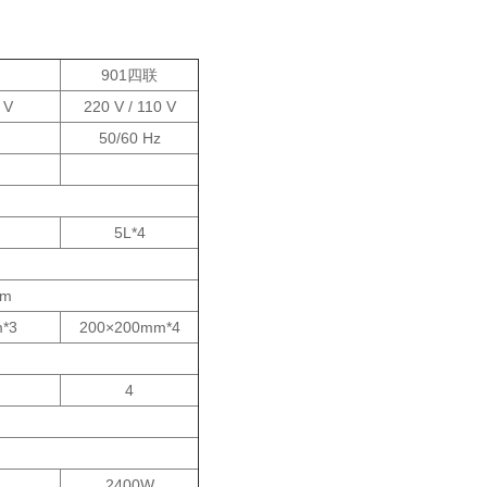
901四联
 V
220 V / 110 V
50/60 Hz
5L*4
mm
*3
200×200mm*4
4
2400W