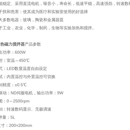
性能稳定、采用直流电机，噪音小，寿命长，低速平稳，高速强劲，转速数
干扰和危害：使其成为医疗和实验室使用的好选择
大多数电器：玻璃，陶瓷和金属器皿
于工业，农业，化学，制药，生物等实验加热和搅拌。
加热磁力搅拌器
产品参数
出功率：600W
控：室温～450℃
式：LED数显温度自由设定
试：内置温控与外置温控可切换
精度：±0.5℃
驱动：ND伺服电机，输出功率：9W
：0～2500rpm
制：转速数码显示、无极调速
拌量：5L
寸：200×200mm