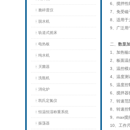
6、搅拌
脆碎度仪
7、免受磁
8、适用于
脱水机
9、广泛用
轨道式摇床
电热板
二、
数显
1、加热输
纯水机
2、板面温
灭菌器
3、温控模
4、温度测
洗瓶机
5、温度控制
消化炉
6、搅拌器
凯氏定氮仪
7、转速范围
8、转速控
恒温恒湿称重系统
9、max搅
振荡器
10、工作尺