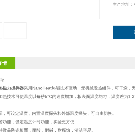
生产地址：
详情
介绍
热磁力搅拌器
采用NanoHeat热能技术驱动，无机械发热组件，可干烧
加热技术可使温度以每秒5°C的速度增加，板表面温度均匀，温度差为1-3°C。
显示，可设定
温度，内置温度探头和外部温度探头，可自由切换。
警功能，设定温度计时功能，实验更方便
特微晶陶瓷板面，耐酸，耐碱，耐腐蚀，清洁容易。