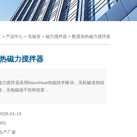
页
>
产品中心
>
实验室
>
磁力搅拌器
> 数显加热磁力搅拌器
热磁力搅拌器
：
力搅拌器采用NanoHeat热能技术驱动，无机械发热组
烧，无电磁场干扰和危害，
2026-01-19
901
生产厂家