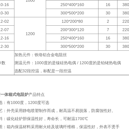
1000
0-16
250*400*160
16
38
0-30
300*500*200
30
38
2-02
120*200*80
2
22
2-07
200*300*120
7
22
1200
2-16
250*400*160
16
38
2-30
300*500*200
30
38
加热元件：铁络铝合金电阻丝
参数
测温元件：1000度的是镍硅热电偶 / 1200度的是铂铑热电偶
选配32段控温，标配是一段控温
室一体箱式电阻炉
产品特点
：有1000度，1200度可选
工艺：外壳采用静电喷塑制作而成，耐高温不易脱落，防腐蚀性好。
料：碳化硅炉胆保温性好，寿命长，可耐温1700℃
材质：箱内保温材料采用耐火砖及玻璃纤维棉，保温性好，外表不烫手