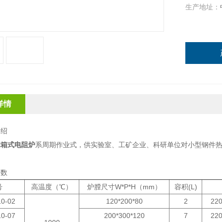
生产地址：
详情
介绍
体箱式电阻炉
系周期作业式，供实验室、工矿企业、科研单位对小型钢件
参数
号
高温度（℃）
炉膛尺寸W*P*H（mm）
容积(L)
0-02
120*200*80
2
22
0-07
200*300*120
7
22