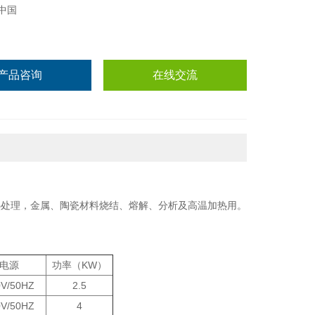
中国
产品咨询
在线交流
热处理，金属、陶瓷材料烧结、熔解、分析及高温加热用。
电源
功率（KW）
0V/50HZ
2.5
0V/50HZ
4