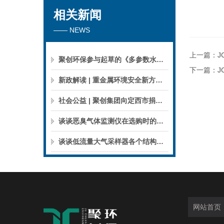
相关新闻
—— NEWS
上一篇：
J
聚创环保参与起草的《多参数水质分析仪》团标正式公布，促进国产仪器创新升级
下一篇：
J
新政解读 | 重金属环境安全新方案来了，聚焦5省21市！
社会公益 | 聚创集团向定西市捐赠检验检测仪器设备
谈谈恶臭气体监测仪在选购时的建议和指南
谈谈低流量大气采样器各个结构的特点
网站首页