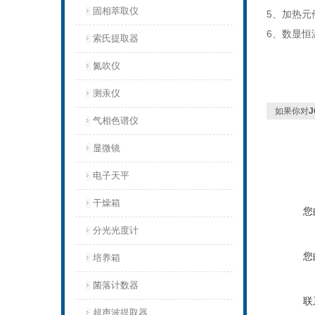
固相萃取仪
5、加热元
6、数显恒
索氏提取器
氮吹仪
测汞仪
如果你对
气相色谱仪
显微镜
电子天平
干燥箱
您
分光光度计
您
培养箱
菌落计数器
联
超声波提取器