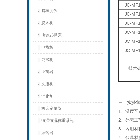
JC-MF1
脆碎度仪
JC-MF1
脱水机
JC-MF1
JC-MF1
轨道式摇床
JC-MF1
电热板
JC-MF1
纯水机
技术
灭菌器
洗瓶机
消化炉
三、
实验
凯氏定氮仪
1、温度可选
2、外壳
恒温恒湿称重系统
3、内胆材
振荡器
4、保温