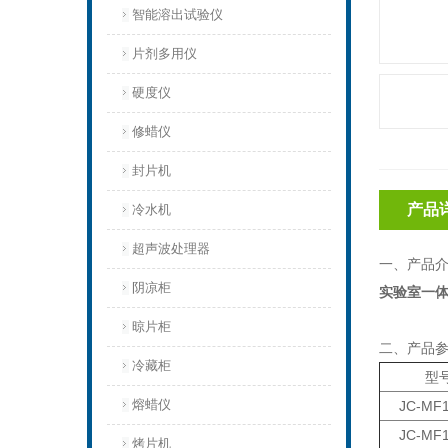
智能溶出试验仪
片剂多用仪
硬度仪
修蜡仪
封片机
产品
冷水机
超声波处理器
一、产品
阴凉柜
实验室一
晾片柜
二、产品
冷藏柜
型
熔蜡仪
JC-MF1
JC-MF1
烤片机