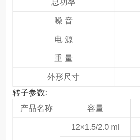
总功率
噪 音
电 源
重 量
外形尺寸
转子参数:
产品名称
容量
12×1.5/2.0 ml