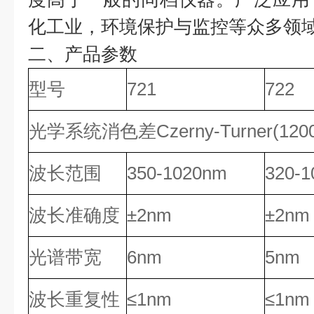
化工业，环境保护与监控等众多领
二、产品参数
型号
721
722
光学系统消色差Czerny-Turner(1200L
波长范围
350-1020nm
320-
波长准确度
±2nm
±2nm
光谱带宽
6nm
5nm
波长重复性
≤1nm
≤1nm