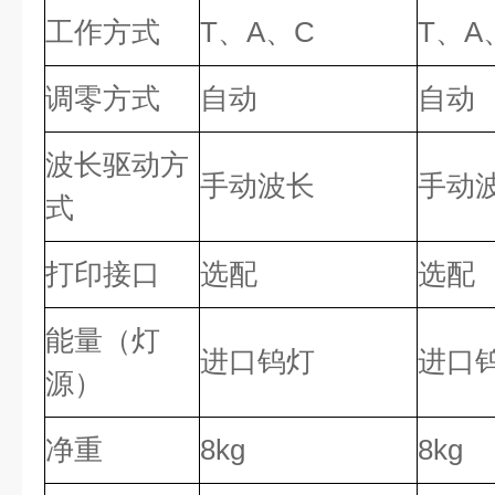
工作方式
T、A、C
T、A
调零方式
自动
自动
波长驱动方
手动波长
手动
式
打印接口
选配
选配
能量（灯
进口钨灯
进口
源）
净重
8kg
8kg