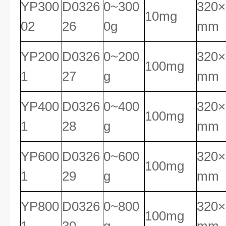
YP300
D0326
0~300
320×
10mg
02
26
0g
mm
YP200
D0326
0~200
320×
100mg
1
27
g
mm
YP400
D0326
0~400
320×
100mg
1
28
g
mm
YP600
D0326
0~600
320×
100mg
1
29
g
mm
YP800
D0326
0~800
320×
100mg