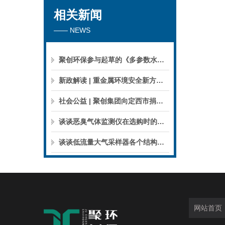
相关新闻
—— NEWS
聚创环保参与起草的《多参数水质分析仪》团标正式公布，促进国产仪器创新升级
新政解读 | 重金属环境安全新方案来了，聚焦5省21市！
社会公益 | 聚创集团向定西市捐赠检验检测仪器设备
谈谈恶臭气体监测仪在选购时的建议和指南
谈谈低流量大气采样器各个结构的特点
网站首页