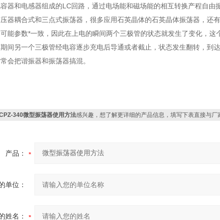
容器和电感器组成的LC回路，通过电场能和磁场能的相互转换产程自由
变压器耦合式和三点式振荡器，很多应用石英晶体的石英晶体振荡器，还有
不可能参数*一致，因此在上电的瞬间两个三极管的状态就发生了变化，这
态期间另一个三极管经电容逐步充电后导通或者截止，状态发生翻转，到
时常会把谐振器和振荡器搞混。
JCPZ-340微型振荡器使用方法
感兴趣，想了解更详细的产品信息，填写下表直接与厂
产品：
的单位：
的姓名：