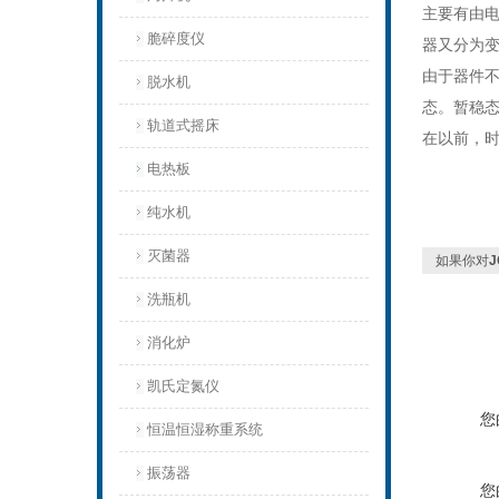
主要有由电
脆碎度仪
器又分为
由于器件
脱水机
态。暂稳
轨道式摇床
在以前，
电热板
纯水机
灭菌器
如果你对
洗瓶机
消化炉
凯氏定氮仪
您
恒温恒湿称重系统
振荡器
您