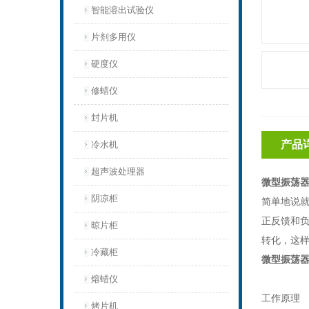
智能溶出试验仪
片剂多用仪
硬度仪
修蜡仪
封片机
产品
冷水机
超声波处理器
微型振荡
阴凉柜
简单地说
正反馈和负
晾片柜
转化，这样
冷藏柜
微型振荡
熔蜡仪
工作原理
烤片机