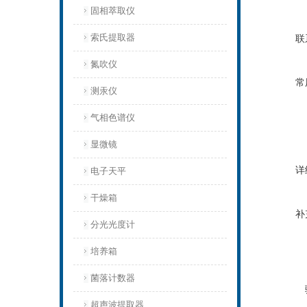
固相萃取仪
索氏提取器
联
氮吹仪
常
测汞仪
气相色谱仪
显微镜
详
电子天平
干燥箱
补
分光光度计
培养箱
菌落计数器
超声波提取器