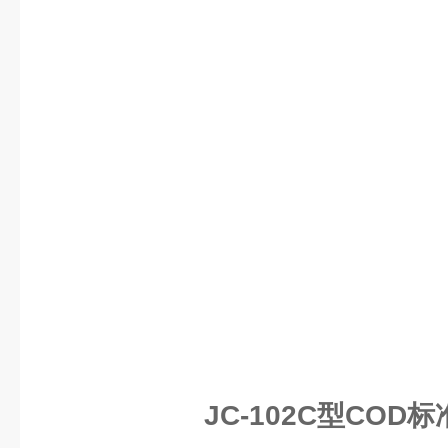
JC-102C型COD