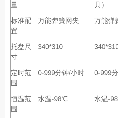
量
具）
标准配
万能弹簧网夹
万能弹
置
托盘尺
340*310
340*31
寸
定时范
0-999分钟/小时
0-999
围
恒温范
水温-98℃
水温-9
围