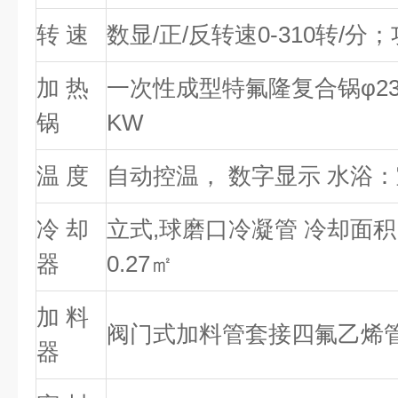
转 速
数显/正/反转速0-310转/分
加 热
一次性成型特氟隆复合锅φ23×
锅
KW
温 度
自动控温， 数字显示 水浴：室
冷 却
立式,球磨口冷凝管 冷却面积
器
0.27㎡
加 料
阀门式加料管套接四氟乙烯
器