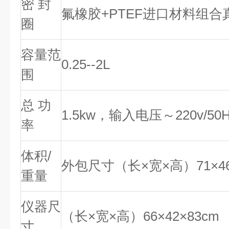
密 封
氟橡胶+PTEF进口材料组
圈
容量范
0.25--2L
围
总 功
1.5kw，输入电压～220v/50H
率
体积/
外包尺寸（长×宽×高）71×46.
重量
仪器尺
（长×宽×高）66×42×83cm
寸