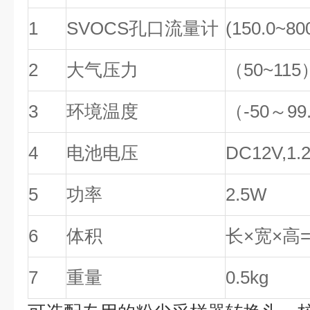
1
SVOCS孔口流量计
(150.0~80
2
大气压力
（50~115
3
环境温度
（-50～99
4
电池电压
DC12V,1
5
功率
2.5W
6
体积
长×宽×高=(
7
重量
0.5kg