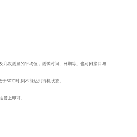
大值及几次测量的平均值，测试时间、日期等。也可附接口与
度低于60℃时,则不能达到待机状态。
。
喷油管上即可。