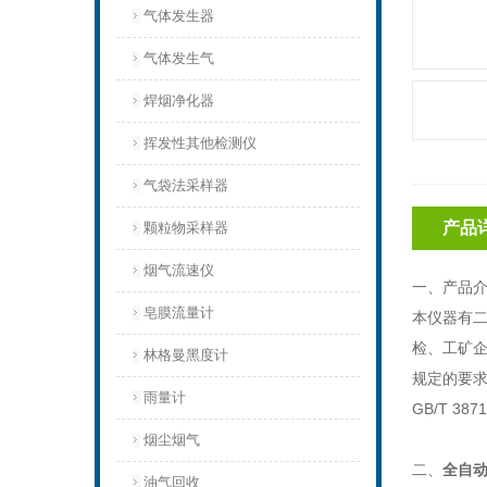
气体发生器
气体发生气
焊烟净化器
挥发性其他检测仪
气袋法采样器
产品
颗粒物采样器
烟气流速仪
一、产品
皂膜流量计
本仪器有
检、工矿企
林格曼黑度计
规定的要求
雨量计
GB/T 38
烟尘烟气
二、
全自
油气回收