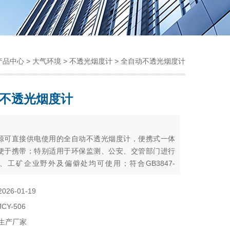
产品中心
>
大气环境
>
不透光烟度计
> 全自动不透光烟度计
不透光烟度计
：
源可直接供电使用的全自动不透光烟度计，便携式一体
便于携带；特别适用于环保监测、公安、交管部门进行
、工矿企业野外及偏僻处均可使用；符合GB3847-
《车用压燃式发动机和压燃式发动机汽车排气烟度排放限值
法》附录G、H规定的要求，参照了中华人民共和国交通
2026-01-19
T/T506-2004的有关标准而设计的仪器，对稳态和过渡
JCY-506
均能测定。并且满足GB/T 387
生产厂家