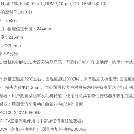
为0.1%, K为0.01m-1 ,RPM为10rpm, OIL TEMP为0.1℃
路响应时间1s±0.1s
： ≤±2%
尺寸: 物理信道长度：244mm
度：215mm
：Φ20 mm
: 3-5分钟
方式: 微机控制的LCD大屏幕液晶显示，可附打印机打印出烟度（暗度）
网。
报警: 测量室温度72℃左右，当温度超过99℃时，则有温度失控报警; 当温
探头：探头内径Φ14.2mm。本公司可按客户对探头内径等特殊要求进行定制
速传感器：用户测量柴油车发动机转速，使用时将具有磁性传感器头吸附在
温传感器：用测量汽车发动机曲轴箱内机油的温度。
AC100-240V 50/60Hz
载DC12V直接供电使用（不需加任何电源逆变器）
≤50VA（除加热功率外）,测量室加热功率≤300VA