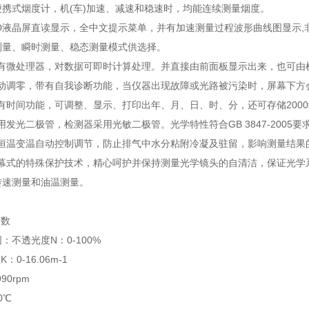
化便携式烟度计，机(车)加速、减速和稳速时，均能连续测量烟度。
LCD液晶屏直读显示，全中文提示菜单，并有加速测量过程波形曲线图显示,
速测量、瞬时测量、稳态测量模式供选择。
有微处理器，对数据可即时计算处理。并直接由前面板显示出来，也可由机内打
动调零，带有自我诊断功能，当仪器出现故障或光路被污染时，屏幕下方
有时间功能，可调整、显示、打印出年、月、日、时、分，还可存储2000
用发光二极管，检测器采用光敏二极管。光学特性符合GB 3847-2005要
室恒温变温自动控制调节，防止排气中水分粘附冷凝及驻留，影响测量结果
气幕式的特殊保护技术，精心呵护并保持测量光学镜头的自清洁，保证光学
转速测量和油温测量。
参数
围：不透光度N：0-100%
0-16.06m-1
90rpm
0℃