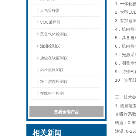
1. 一体
大气采样器
2. 大型
3. 有加
VOC采样器
4．机内带
恶臭气体检测仪
5．具备自
油烟检测仪
6．机内带
7．光源采
扬尘在线监测仪
8．测量
温压流检测仪
9．特殊
10．选配
粉尘浓度检测仪
在线粉尘检测
三、技术
1. 测量范
查看全部产品
光吸收系数K：
转速：0-99
相关新闻
油温: 0-15