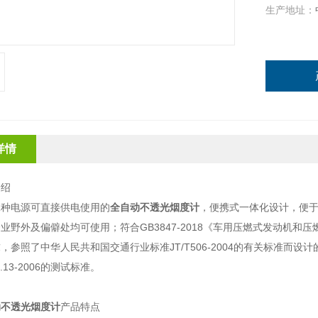
生产地址：
详情
介绍
二种电源可直接供电使用的
全自动不透光烟度计
，便携式一体化设计，便
业野外及偏僻处均可使用；符合GB3847-2018《车用压燃式发动机
，参照了中华人民共和国交通行业标准JT/T506-2004的有关标准而
71.13-2006的测试标准。
动不透光烟度计
产品特点