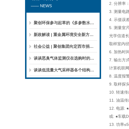
2. 分辨率：N
—— NEWS
3. 测量电
4. 示值误差
聚创环保参与起草的《多参数水质分析仪》团标正式公布，促进国产仪器创新升级
5. 测量室
新政解读 | 重金属环境安全新方案来了，聚焦5省21市！
光学信道长
取样室内径
社会公益 | 聚创集团向定西市捐赠检验检测仪器设备
6. 加热时间
谈谈恶臭气体监测仪在选购时的建议和指南
7. 输出
计算机联
谈谈低流量大气采样器各个结构的特点
8. 温度
9. 取样
10. 转
11. 油
12. 电源: ●
或: ●车
13. 功率