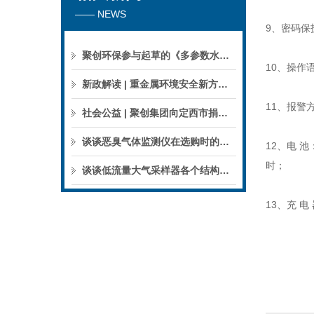
—— NEWS
9、密码保
聚创环保参与起草的《多参数水质分析仪》团标正式公布，促进国产仪器创新升级
10、操作
新政解读 | 重金属环境安全新方案来了，聚焦5省21市！
11、报警
社会公益 | 聚创集团向定西市捐赠检验检测仪器设备
谈谈恶臭气体监测仪在选购时的建议和指南
12、电 池
时；
谈谈低流量大气采样器各个结构的特点
13、充 电