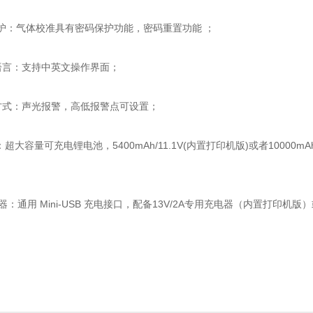
护：气体校准具有密码保护功能，密码重置功能 ；
语言：支持中英文操作界面；
方式：声光报警，高低报警点可设置；
：超大容量可充电锂电池，5400mAh/11.1V(内置打印机版)或者10000m
 器：通用 Mini-USB 充电接口，配备13V/2A专用充电器（内置打印机