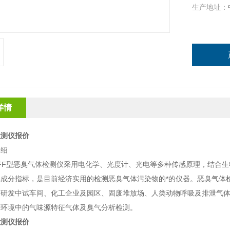
生产地址：
详情
检测仪报价
介绍
T-EFF型恶臭气体检测仪采用电化学、光度计、光电等多种传感原理，结
臭成分指标，是目前经济实用的检测恶臭气体污染物的*的仪器。恶臭气体
药研发中试车间、化工企业及园区、固废堆放场、人类动物呼吸及排泄气
等环境中的气味源特征气体及臭气分析检测。
检测仪报价