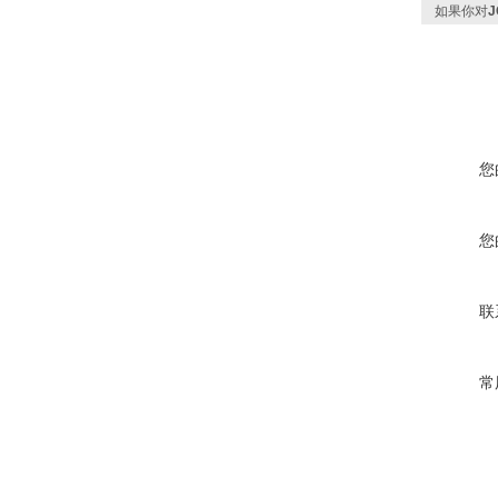
如果你对
您
您
联
常