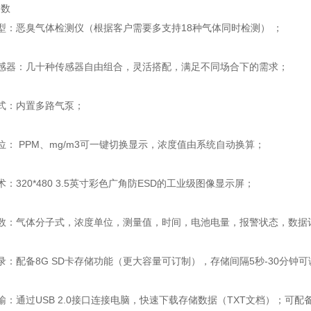
参数
型：恶臭气体检测仪（根据客户需要多支持18种气体同时检测） ；
传感器：几十种传感器自由组合，灵活搭配，满足不同场合下的需求；
式：内置多路气泵；
位： PPM、mg/m3可一键切换显示，浓度值由系统自动换算；
：320*480 3.5英寸彩色广角防ESD的工业级图像显示屏；
读数：气体分子式，浓度单位，测量值，时间，电池电量，报警状态，数据
录：配备8G SD卡存储功能（更大容量可订制），存储间隔5秒-30分钟可
输：通过USB 2.0接口连接电脑，快速下载存储数据（TXT文档）；