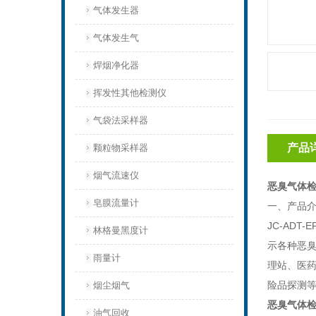
气体发生器
气体发生气
焊烟净化器
挥发性其他检测仪
气袋法采样器
产品
颗粒物采样器
烟气流速仪
恶臭气体
皂膜流量计
一、产品
JC-AD
林格曼黑度计
示各种恶
雨量计
理站、医
险品探测
烟尘烟气
恶臭气体
油气回收