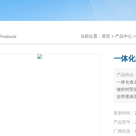
当前位置：
首页
>
产品中心
Products
一体化
产品特点
一体化食
做的对照
自带图表
检测单位
图、饼图
更新时间：
配套软件
产品型号：
储管理、
厂商性质：