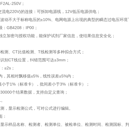
2AL-250V；
交流电220V)的连接：可拆卸电源线，12V低压电源供电；
波动不大于标称电压的±10%、电网电源上出现的典型的瞬态过电压环境
：GB4208：IP00；
备独立加密与授权功能，能保护试剂厂家信息，使结果信息安全化；
检测、CT比值检测、T线检测等多种拟合方式；
识别CT线位置，纠错范围可达±3mm；
：≤2s；
内，其相对飘移值≤5%，线性误差±5%内；
值小于1%（标准卡），批间差小于3%（标准卡）；
30000个结果数据，支持自定义查询；
1。
检测，显示检测公式，可对公式进行编辑。
面：
显示样品名称、检测者、检测单位、被检单位、检测时间、检测国标、判