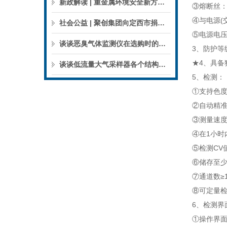
新政解读 | 重金属环境安全新方案来了，聚焦5省21市！
③熔断丝：F
④与电源(
社会公益 | 聚创集团向定西市捐赠检验检测仪器设备
⑤电源电压
谈谈恶臭气体监测仪在选购时的建议和指南
3、防护等级
★4、具
谈谈低流量大气采样器各个结构的特点
5、检测：
①支持色度
②自动精准
③测量速度
④在1小时
⑤检测CV
⑥储存至少
⑦通道数≥
⑧可定量
6、检测界
①操作界面