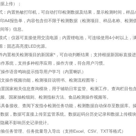
数据上传）；
方式：内置热敏打印机，可自动打印检测数据及结果，显示检测时间，样品
打印A4报告单，内容包含但不限于检测数据（检测项目、样品名称、检测
时间等）信息。
模式：仪器可直接使用交流电源；内置锂电池，可连续使用4小时以上，
源：固态高亮度LED光源。
件内置相关检测项目的新国家*，可自动判断结果；支持根据新国标直接
操作系统，支持多种程序应用，操作方便，符合用户习惯。
置操作语音鸣响提示指导用户学习（内置喇叭）
图文操作视频功能，检测项目说明书、检测流程图等；
器内置国家相关信息查询模块，用于辅助日常监管、检测工作。查询栏目包
视频、国家抽检细则、检测指标方法、食品检测操作视频等。
器具备接收、查阅下发指令检测任务功能，检测数据自动保存至数据库。操
测数据，数据可直接上传至监管系统。数据起码分历史记录和数据上传模
据隐藏不影响历史记录统计。
检验任务管理、任务批量导入导出（支持Excel、CSV、TXT等格式）