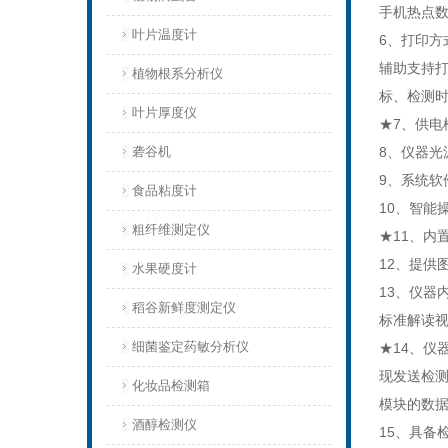
手机热点
叶片温度计
6、打印
辅助支持
植物根系分析仪
标、检测
叶片厚度仪
★7、供电
砻谷机
8、仪器光
9、系统软
食品粘度计
10、智能
粗纤维测定仪
★11、内
12、提供
水果硬度计
13、仪
稻谷新鲜度测定仪
标准解读
细菌鉴定药敏分析仪
★14、仪
现发送检
化妆品检测箱
模块的数
酒醇检测仪
15、具备