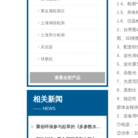
1.4、检
重金属检测仪
1.5、所
1.6、仪
土壤墒情检测
2、自带
土壤养分检测
图、3D饼
3、配套软
采泥器
4、波长准
球磨机
5、波长重复
6、杂散光：≤
查看全部产品
7、光度范围
8、透射比
相关新闻
9、稳定性：
胶体金模
—— NEWS
2、设备用
①电源：～2
聚创环保参与起草的《多参数水质分析仪》团标正式公布，促进国产仪器创新升级
②功率：30