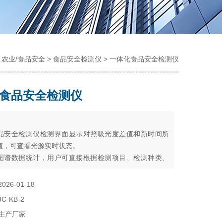
>
农业/食品安全
>
食品安全检测仪
> 一体化食品安全检测仪
食品安全检测仪
：
品安全检测仪检测界面显示对照吸光度差值和新时间所
值，可查看光源实时状态。
图谱数据统计，用户可直接根据检测项目、检测种类、
、检测日期等不同条件查询统计，图表统计包含（折线
、3D饼图、柱状图）
2026-01-18
：可实现通过USB接口与仪器联机测试，数据上传、存
JC-KB-2
数据谱图分析。
生产厂家