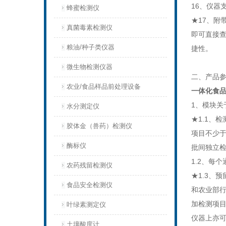
16、仪器
蜂蜜检测仪
★17、附
真菌毒素检测仪
即可直接查
粮油/种子类仪器
捷性。
微生物检测仪器
二、产品
农业/食品样品前处理设备
一体化食
1、模块关
水分测定仪
★1.1、
胶体金（兽药）检测仪
项目不少于
酶标仪
批间独立检
1.2、每个
农药残留检测仪
★1.3、
食品安全检测仪
和农业部行
加检测项
叶绿素测定仪
仪器上亦
土壤酸度计