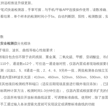
支持远程推送升级更新。
带笔式快速检测器，手掌可握，与手机/平板APP连接操作使用，读数准
看结果，单个样本的检测时间小于5s。自动判断阴、阳性，检测数据，
参数
品安全检测仪
分光模块
于项目、波长、曲线等核心性能要求：
检测项目包含但不限于农药残留、重金属、二氧化硫、甲醛、亚硝酸盐、
110个。通道数≥12个，可任选一通道做对照，仪器内置或者现场根据
测（比如1、5、8通道一批，2、4、6、9另外一批，两批检测各自独立
通道内置6种波长光源：410nm、460nm、520nm、550nm、590nm、63
预留其他项目检测程序和端口（适应后期现场直接进行额外项目添加），
标两种计算方法，检测时间1-3分钟任选）。仪器内置或根据要求扩充的
目，仪器所有项目开放标准曲线设置，可调整标准曲线。使用时，除了放
可手工通过输入各浓度吸光度就可实现设定或调整标准曲线的功能