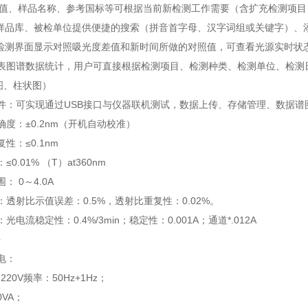
测*值、样品名称、参考国标等可根据当前新检测工作需要（含扩充检测项
有样品库、被检单位提供便捷的搜索（拼音首字母、汉字词组或关键字）、
器检测界面显示对照吸光度差值和新时间所做的对照值，可查看光源实时状
图表图谱数据统计，用户可直接根据检测项目、检测种类、检测单位、检测
图、柱状图）
件：可实现通过USB接口与仪器联机测试，数据上传、存储管理、数据谱
确度：±0.2nm（开机自动校准）
性：≤0.1nm
0.01% （T）at360nm
： 0～4.0A
：透射比示值误差：0.5%，透射比重复性：0.02%。
光电流稳定性：0.4%/3min；稳定性：0.001A；通道*.012A
块
电：
20V频率：50Hz+1Hz；
VA；