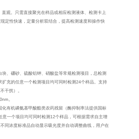
确、直观。只需直接聚光在样品或相应检测液体、检测卡上
实现定性快速，定量分析双结合，提高检测速度和操作快
吊白块、硼砂、硫酸铝钾、硝酸盐等常规检测项目，总检测
要求扩充的任意一个检测项目均可同时检测24个样品。支持
互不干扰）。
0nm。
已固化有机磷氨基甲酸酯类农药残留（酶抑制率法提供国标
任意一个项目均可同时检测12个样品，可根据需求自主增
置不同浓度标准品自动显示吸光度并自动调整曲线，用户在