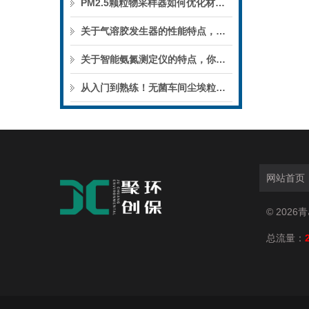
PM2.5颗粒物采样器如何优化材质以减少颗粒物沉积偏差？
关于气溶胶发生器的性能特点，不妨看看下文！
关于智能氨氮测定仪的特点，你有什么想了解的呢？
从入门到熟练！无菌车间尘埃粒子计数器，操作步骤全梳理
网站首页
© 202
总流量：