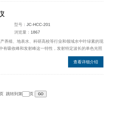
仪
型号：
JC-HCC-201
浏览量：
1867
水产养殖、地表水、科研高校等行业和领域水中叶绿素的现
中有吸收峰和发射峰这一特性，发射特定波长的单色光照
量，释放出另外一种波长的单色光，蓝绿藻发射的光强与
查看详细介绍
 末页 跳转到第
页