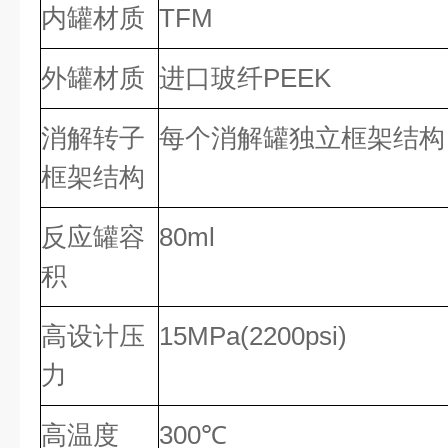
内罐材质
TFM
外罐材质
进口玻纤PEEK
消解转子
每个消解罐独立框架结构
框架结构
反应罐容
80ml
积
高设计压
15MPa(2200psi)
力
高温度
300℃