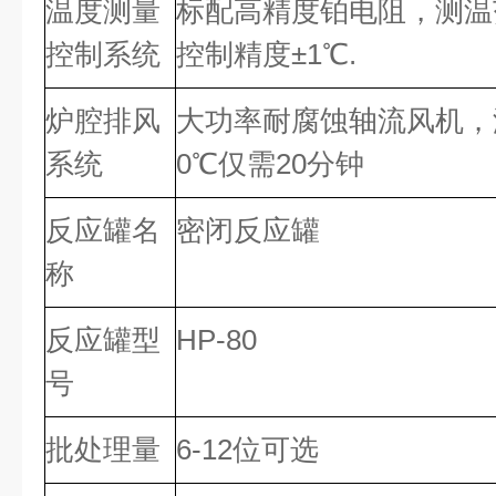
温度测量
标配高精度铂电阻，测温范围：
控制系统
控制精度±1℃.
炉腔排风
大功率耐腐蚀轴流风机，湍
系统
0℃仅需20分钟
反应罐名
密闭反应罐
称
反应罐型
HP-80
号
批处理量
6-12位可选