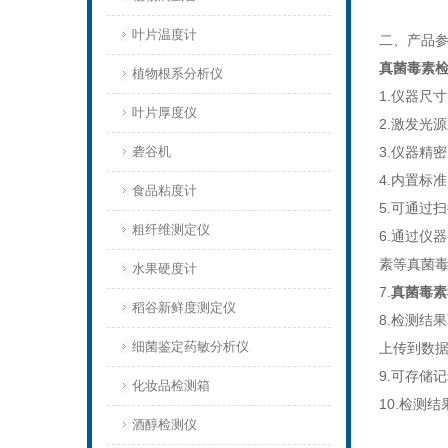
叶片温度计
二、产品
真菌毒素
植物根系分析仪
1.仪器尺
叶片厚度仪
2.激发光
砻谷机
3.仪器精密
4.内置标
食品粘度计
5.可通过
粗纤维测定仪
6.通过仪
素等真菌
水果硬度计
7.
真菌毒素
稻谷新鲜度测定仪
8.检测结
细菌鉴定药敏分析仪
上传到数
9.可存储
化妆品检测箱
10.检测
酒醇检测仪