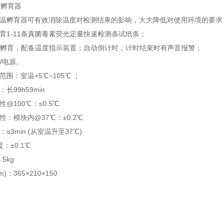
温孵育器
恒温孵育器可有效消除温度对检测结果的影响，大大降低对使用环境的要求
孵育1-11条真菌毒素荧光定量快速检测条试纸条；
恒温孵育，配备温度指示装置；自动倒计时，计时结束时有声音报警；
0V电源。
范围：室温+5℃~105℃ ；
：长99h59min
性@100℃：≤0.5℃
性：模块内@37℃：±0.2℃
：≤3min (从室温升至37℃)
度：±0.1℃
.5kg
m)：365×210×150