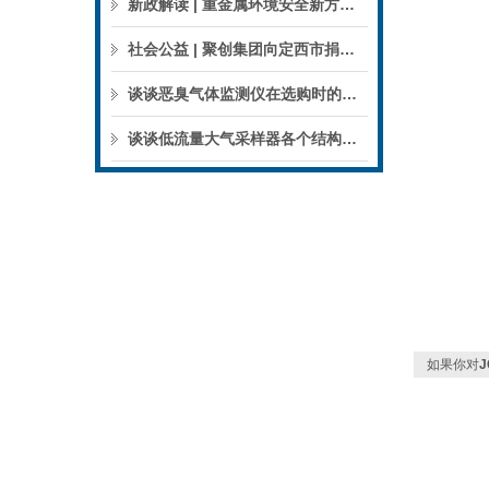
新政解读 | 重金属环境安全新方案来了，聚焦5省21市！
社会公益 | 聚创集团向定西市捐赠检验检测仪器设备
谈谈恶臭气体监测仪在选购时的建议和指南
谈谈低流量大气采样器各个结构的特点
如果你对
J