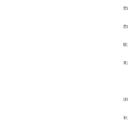
您
您
联
常
详
补