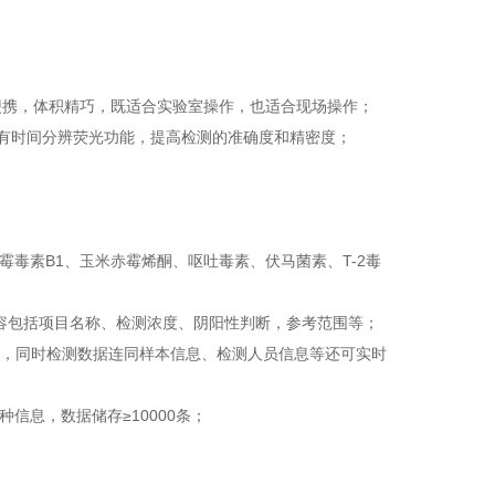
g，轻巧便携，体积精巧，既适合实验室操作，也适合现场操作；
；并且具有时间分辨荧光功能，提高检测的准确度和精密度；
；
霉毒素B1、玉米赤霉烯酮、呕吐毒素、伏马菌素、T-2毒
容包括项目名称、检测浓度、阴阳性判断，参考范围等；
电脑，同时检测数据连同样本信息、检测人员信息等还可实时
信息，数据储存≥10000条；