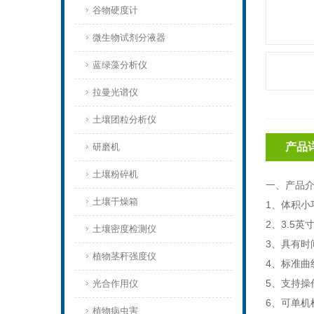
谷物硬度计
微生物试剂分液器
蓝绿藻分析仪
拉曼光谱仪
土壤团粒分析仪
产品
研磨机
土壤粉碎机
一、产品
土壤干燥箱
1
、
体积小
2
、
3.5
土壤密度检测仪
3
、
具有时
植物茎秆强度仪
4
、
标准曲
5
、
支持操
光合作用仪
6、可单机
植物病虫害