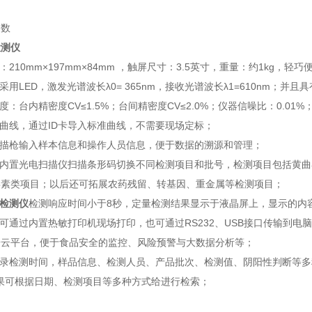
参数
检测仪
寸：210mm×197mm×84mm ，触屏尺寸：3.5英寸，重量：约1k
源采用LED，激发光谱波长λ0= 365nm，接收光谱波长λ1=610nm
度：台内精密度CV≤1.5%；台间精密度CV≤2.0%；仪器信噪比：0.01%
准曲线，通过ID卡导入标准曲线，不需要现场定标；
扫描枪输入样本信息和操作人员信息，便于数据的溯源和管理；
器内置光电扫描仪扫描条形码切换不同检测项目和批号，检测项目包括黄曲
毒素类项目；以后还可拓展农药残留、转基因、重金属等检测项目；
检测仪
检测响应时间小于8秒，定量检测结果显示于液晶屏上，显示的内
果可通过内置热敏打印机现场打印，也可通过RS232、USB接口传输到
据云平台，便于食品安全的监控、风险预警与大数据分析等；
记录检测时间，样品信息、检测人员、产品批次、检测值、阴阳性判断等多种
结果可根据日期、检测项目等多种方式给进行检索；