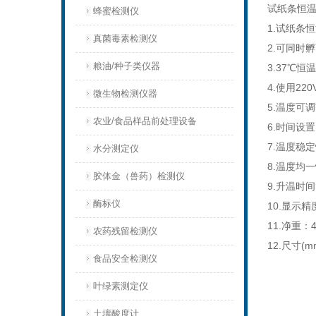
试纸条恒
蜂蜜检测仪
1.试纸条
真菌毒素检测仪
2.可同时
粮油/种子类仪器
3.37℃
4.使用22
微生物检测仪器
5.温度可调
农业/食品样品前处理设备
6.时间设置
7.温度稳定
水分测定仪
8.温度均一
胶体金（兽药）检测仪
9.升温时间
酶标仪
10.显示精
11.净重：4
农药残留检测仪
12.尺寸(m
食品安全检测仪
叶绿素测定仪
土壤酸度计