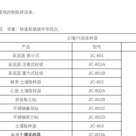
度地控制取样误差。
层、等量、快速和易操作等优点。
土壤/污泥采样器
产品
型号
采泥器 抓斗式
JC-801
采泥器 活塞式柱状
JC-801A
采泥器 重力式柱状
JC-801B
根系 土壤取样器
JC-802
心形 土壤取样器
JC-802A
原状取土钻
JC-802B
不锈钢麻花钻
JC-802C
不锈钢荷兰钻
JC-802D
土壤取样器
JC-803
标准
土壤采样器
JC-803A