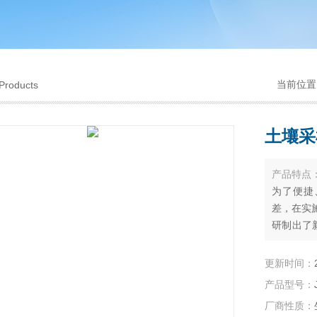
当前位置
Products
土壤采
产品特点
为了便捷
差，在实
研制出了
集土样具
更新时间：
产品型号：
厂商性质：