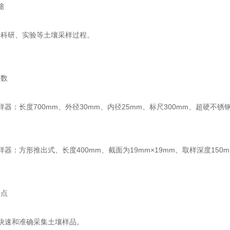
途
于科研、实验等土壤采样过程。
参数
样器：长度700mm、外径30mm、内径25mm、标尺300mm、超硬不锈
样器：方形推出式、长度400mm、截面为19mm×19mm、取样深度150m
特点
快速和准确采集土壤样品。