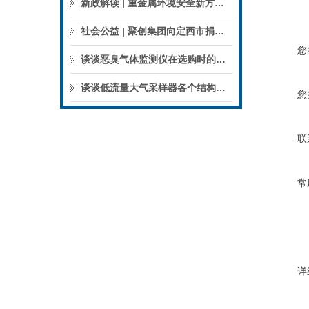
新政解读 | 重金属环境安全新方案来了，聚焦5省21市！
社会公益 | 聚创集团向定西市捐赠检验检测仪器设备
您
谈谈恶臭气体监测仪在选购时的建议和指南
谈谈低流量大气采样器各个结构的特点
您
联
常
详