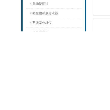
谷物硬度计
微生物试剂分液器
蓝绿藻分析仪
拉曼光谱仪
土壤团粒分析仪
研磨机
土壤粉碎机
土壤干燥箱
土壤密度检测仪
植物茎秆强度仪
光合作用仪
植物病虫害