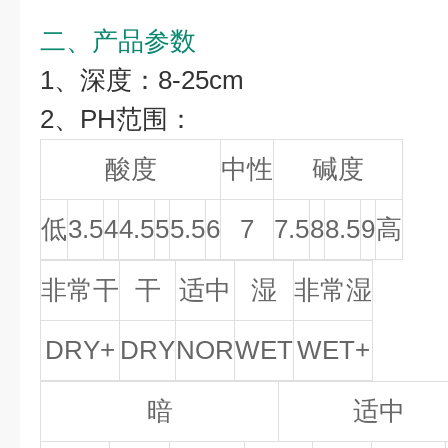
二、产品参数
1、深度：8-25cm
2、PH范围：
酸度
中性
碱度
低
3.5
4
4.5
5
5.5
6
7
7.5
8
8.5
9
高
非常干
干
适中
湿
非常湿
DRY+
DRY
NOR
WET
WET+
暗
适中