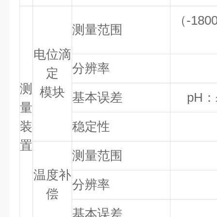
（-180
测量范围
电位滴
分辨率
定
测
模块
基本误差
pH：
量
装
稳定性
置
测量范围
温度补
分辨率
偿
基本误差