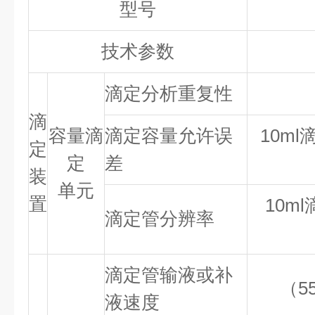
型号
技术参数
滴定分析重复性
滴
容量滴
滴定容量允许误
10ml
定
定
差
装
单元
置
10ml
滴定管分辨率
滴定管输液或补
（5
液速度