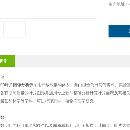
生产地址：
详情
介绍
000
叶片图像分析仪
采用开放式架构体系，自由组合为田间便携式、实验
设备获取高质量的叶片图形并运用专业软件精确分析计算叶片面积及其相
、园艺和林学等学科，可进行形态学、植物病理学研究
参数
参数：叶面积（单个和多个以及面积总和），叶子长度，叶周长，叶片大