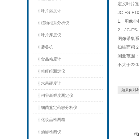
定义叶片
叶片温度计
JC-FS-F1
1、图像扑
植物根系分析仪
2、JC-F
叶片厚度仪
图像采集
砻谷机
扫描面积 2
测量范围
食品粘度计
不大于220
粗纤维测定仪
水果硬度计
如果你对
J
稻谷新鲜度测定仪
细菌鉴定药敏分析仪
化妆品检测箱
酒醇检测仪
您