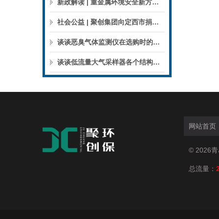
新政解读 | 重金属环境安全新方案来了，聚焦5省21市！
社会公益 | 聚创集团向定西市捐赠检验检测仪器设备
谈谈恶臭气体监测仪在选购时的建议和指南
谈谈低流量大气采样器各个结构的特点
网站首页
© 202
总流量：