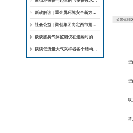
聚创环保参与起草的《多参数水质分析仪》团标正式公布，促进国产仪器创新升级
新政解读 | 重金属环境安全新方案来了，聚焦5省21市！
如果你对
社会公益 | 聚创集团向定西市捐赠检验检测仪器设备
谈谈恶臭气体监测仪在选购时的建议和指南
谈谈低流量大气采样器各个结构的特点
您
您
联
常