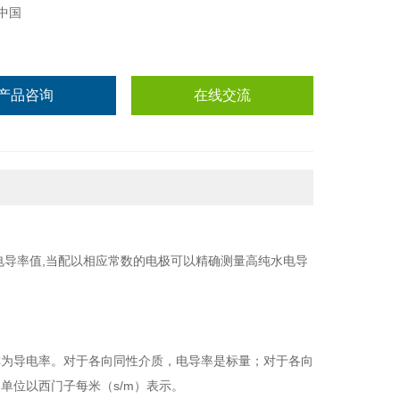
中国
产品咨询
在线交流
电导率值,当配以相应常数的电极可以精确测量高纯水电导
称为导电率。对于各向同性介质，电导率是标量；对于各向
单位以西门子每米（s/m）表示。