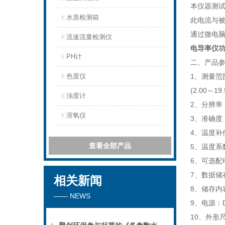
本仪器测
水质检测箱
此电流与被
通过微电
流速流量检测仪
电导率仪
PH计
二、产品
色度仪
1、测量范围：
(2.00～19
浊度计
2、分辨率： 0
溶氧仪
3、准确度：
4、温度补
查看全部产品
5、温度系数
6、可选配
7、数据储
相关新闻
8、储存内
—— NEWS
9、电源：
10、外形尺