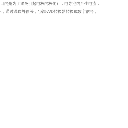
的目的是为了避免引起电极的极化），电导池内产生电流，
，通过温度补偿等，*后经A/D转换器转换成数字信号，