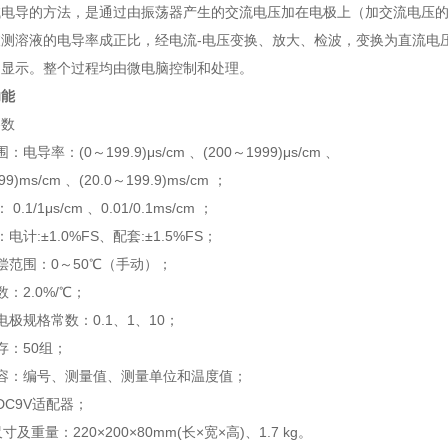
试电导的方法，是通过由振荡器产生的交流电压加在电极上（加交流电压
测溶液的电导率成正比，经电流-电压变换、放大、检波，变换为直流电压
脑显示。整个过程均由微电脑控制和处理。
功能
参数
电导率：(0～199.9)μs/cm 、(200～1999)μs/cm 、
.99)ms/cm 、(20.0～199.9)ms/cm ；
.1/1μs/cm 、0.01/0.1ms/cm ；
电计:±1.0%FS、配套:±1.5%FS；
偿范围：0～50℃（手动）；
：2.0%/℃；
电极规格常数：0.1、1、10；
存：50组；
容：编号、测量值、测量单位和温度值；
DC9V适配器；
寸及重量：220×200×80mm(长×宽×高)、1.7 kg。