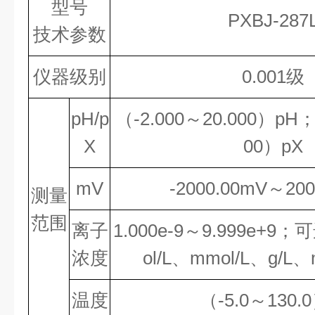
型号
PXBJ-287
技术参数
仪器级别
0.001级
pH/p
（-2.000～20.000）pH；
X
00）pX
mV
-2000.00mV～200
测量
范围
离子
1.000e-
9
～9.999e
+9
；可
浓度
ol/L、mmol/L、g/L、
温度
（-5.0～130.