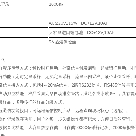
息记录
2000条
：
AC:220V±15%，DC+12V,10AH
大容量进口锂电池，DC+12V,10AH
5A 热熔保险丝
特点
采样程序启动方式：预设时间启动、外部信号触发启动、超标留样启动、即
采样功能：定时定量采样、定流定量采样、流量比例采样、液位比例采样、
部信号接入方式，包括4～20mA信号、2路RS232信号、RS485信号
路自动排空功能，样品采集完毕自动排空管路，满足各类水质条件，具有管
装样品，多种多样的样品分装方式。
远程通信功能接口，可远程短信控制启动、远程查询现场状态（选配）。
的操作记录保存功能，用户的每一步关键操作都有记录，方便日后的查询。
数据查询功能，大容量数据存储，可存储10000条采样记录、2000条