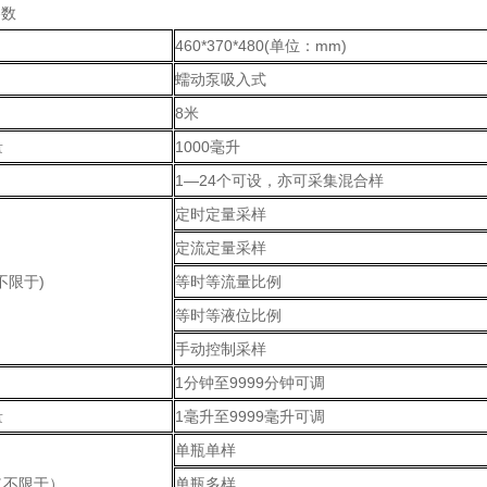
参数
460*370*480(单位：mm)
蠕动泵吸入式
8米
量
1000毫升
1—24个可设，亦可采集混合样
定时定量采样
定流定量采样
不限于)
等时等流量比例
等时等液位比例
手动控制采样
1分钟至9999分钟可调
量
1毫升至9999毫升可调
单瓶单样
（不限于）
单瓶多样