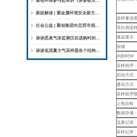
聚创环保参与起草的《多参数水质分析仪》团标正式公布，促进国产仪器创新升级
新政解读 | 重金属环境安全新方案来了，聚焦5省21市！
采样量误
社会公益 | 聚创集团向定西市捐赠检验检测仪器设备
等比例采
液晶显示
谈谈恶臭气体监测仪在选购时的建议和指南
按键
谈谈低流量大气采样器各个结构的特点
内部时钟
采样程序
启动方式
通讯方式
采样程序
上电自检
数据存储
流量记录
采样记录