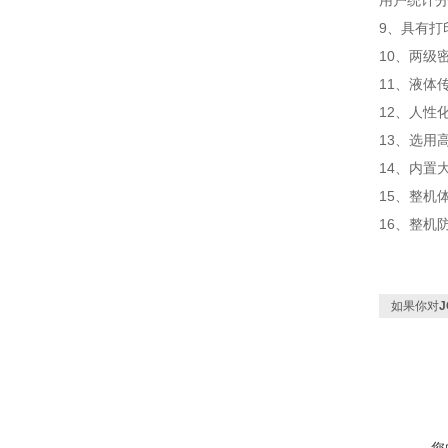
用户统计
9、具有打
10、两级
11、液体
12、人性
13、选用
14、内置
15、整机
16、整机
如果你对
J