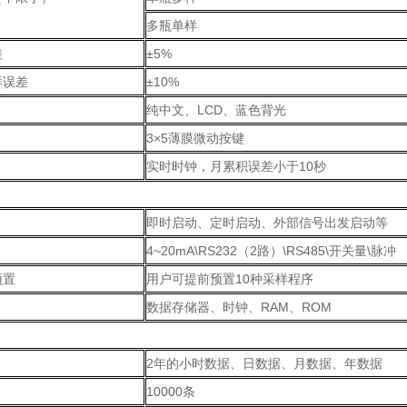
多瓶单样
差
±5%
样误差
±10%
纯中文、LCD、蓝色背光
3×5薄膜微动按键
实时时钟，月累积误差小于10秒
：
即时启动、定时启动、外部信号出发启动等
4~20mA\RS232（2路）\RS485\开关量\脉冲
预置
用户可提前预置10种采样程序
数据存储器、时钟、RAM、ROM
：
2年的小时数据、日数据、月数据、年数据
10000条