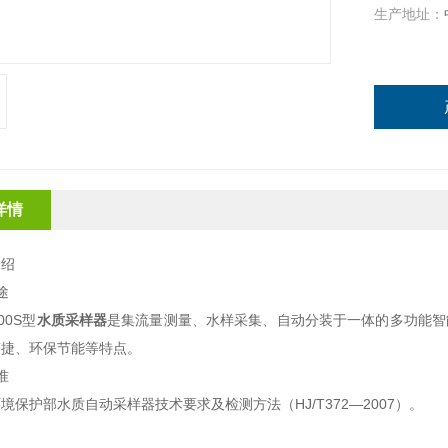
生产地址：
详情
介绍
途
00S型
水质采样器
是集流量测量、水样采集、自动分装于一体的多功能智
简捷、环保节能等特点。
准
境保护部水质自动采样器技术要求及检测方法（HJ/T372—2007）。