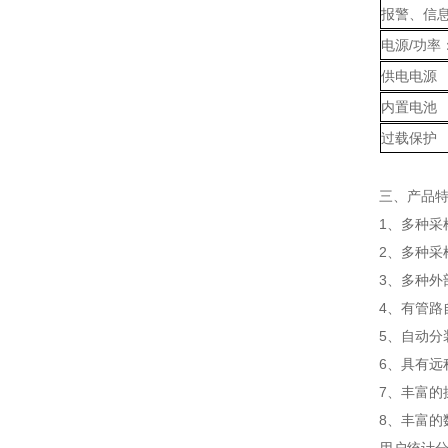
报警、信
电源/功率
供电电源
内置电池
过载保护
三、产品
1、多种
2、多种
3、多种外
4、有管
5、自动分
6、具有
7、丰富
8、丰富的