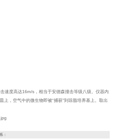
速度高达16m/s，相当于安德森撞击等级八级。仪器内
皿上，空气中的微生物即被“捕获"到琼脂培养基上。取出
系：