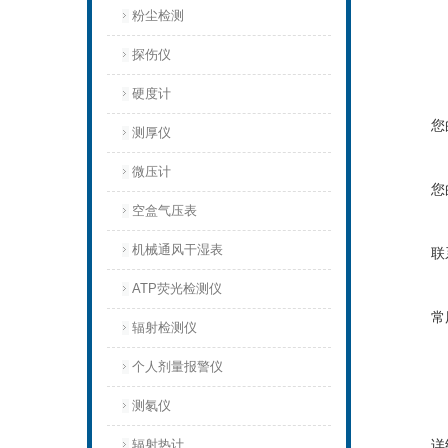
粉尘检测
探伤仪
硬度计
您
测厚仪
微压计
您
空盒气压表
机械通风干湿表
联
ATP荧光检测仪
常
辐射检测仪
个人剂量报警仪
测氡仪
辐射热计
详