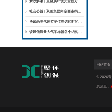
新政解读 | 重金属环境安全新方案来了，聚焦5省21市！
社会公益 | 聚创集团向定西市捐赠检验检测仪器设备
谈谈恶臭气体监测仪在选购时的建议和指南
谈谈低流量大气采样器各个结构的特点
网站首页
© 202
总流量：