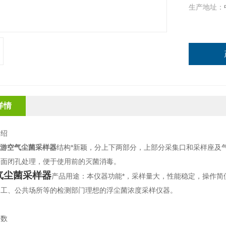
生产地址：
详情
介绍
游空气尘菌采样器
结构*新颖，分上下两部分，上部分采集口和采样座及
表面闭孔处理，便于使用前的灭菌消毒。
气尘菌采样器
产品用途：本仪器功能*，采样量大，性能稳定，操作简
加工、公共场所等的检测部门理想的浮尘菌浓度采样仪器。
参数