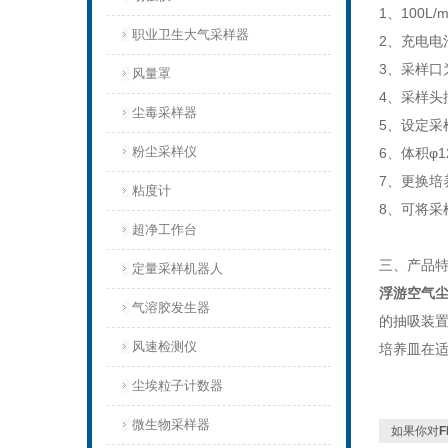
1、100L/
职业卫生大气采样器
2、充电电
3、采样
风量罩
4、采样头
尘毒采样器
5、设定采
粉尘采样仪
6、体积φ1
7、更换培
粘度计
8、可将采
超净工作台
三、产品
定量采样机器人
浮游空气
气溶胶发生器
的抽吸装置
风速检测仪
培养皿在
尘埃粒子计数器
微生物采样器
如果你对