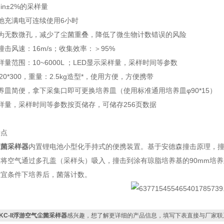
min±2%的采样量
池充满电可连续使用6小时
口为无数微孔，减少了尘菌重叠，降低了微生物计数错误的风险
撞击风速：16m/s；收集效率：＞95%
样量范围：10~6000L ；LED显示采样量，采样时间等参数
20*300，重量：2.5kg造型*，使用方便，方便携带
养皿简便，拿下采集口即可更换培养皿（使用标准通用培养皿φ90*15）
样量，采样时间等参数按页储存，可储存256页数据
特点
尘菌采样器
内置锂电池小型化手持式的便携装置。基于安德森撞击原理，撞击
将空气通过多孔盖（采样头）吸入，撞击到涂有琼脂培养基的90mm培养
适宜条件下培养后，菌落计数。
FKC-II浮游空气尘菌采样器
感兴趣，想了解更详细的产品信息，填写下表直接与厂家联