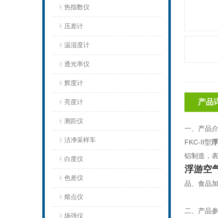
热指数仪
压差计
温湿度计
透光率仪
辉度计
产品
亮度计
测距仪
一、产品
洁净采样车
FKC-II型
浮
铝制造，
白度仪
浮游空
色差仪
品、食品
熔点仪
二、产品
场强仪