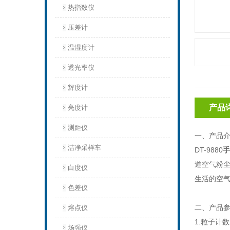
热指数仪
压差计
温湿度计
透光率仪
辉度计
产品
亮度计
测距仪
一、产品
洁净采样车
DT-9880
手
道空气粉
白度仪
生活的空
色差仪
二、产品
熔点仪
1.粒子计数
场强仪