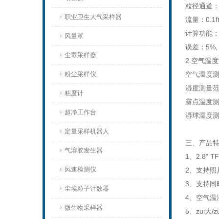
粒径通道：0.3,
职业卫生大气采样器
流量：0.1f
计算功能
风量罩
误差：5%, 2
尘毒采样器
2.空气温
粉尘采样仪
空气温度测量范围
湿度测量范围：
粘度计
露点温度测量范
超净工作台
湿球温度测量范
定量采样机器人
三、产品
气溶胶发生器
1、2.8"
风速检测仪
2、支持照片
3、支持同
尘埃粒子计数器
4、空气温
微生物采样器
5、zui大