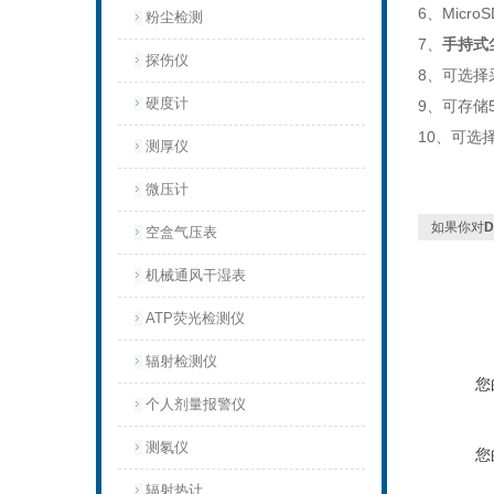
6、Micr
粉尘检测
7、
手持式
探伤仪
8、可选择
硬度计
9、可存储
10、可选
测厚仪
微压计
如果你对
空盒气压表
机械通风干湿表
ATP荧光检测仪
辐射检测仪
您
个人剂量报警仪
测氡仪
您
辐射热计