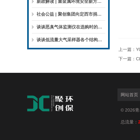
新政解读 | 重金属环境安全新方案来了，聚焦5省21市！
社会公益 | 聚创集团向定西市捐赠检验检测仪器设备
谈谈恶臭气体监测仪在选购时的建议和指南
谈谈低流量大气采样器各个结构的特点
上一篇：
Y
下一篇：
C
网站首页
© 202
总流量：