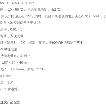
m/s : ±（4%U+0.3）m/s 。
：-10～50 ℃；
风温测量精度：≯±2 ℃；
 测头方向偏差在±15°以内时，其显示风速值的附加误差不大于±5％U
测头的响应时间不大于 3 秒。
率：0.01m/s；
可弯曲，方便测量；
环境温度5～40℃，相对湿度不大于90%RH的清洁空气中；
5号碱性电池；
持续测量10小时以上。
87 × 84 × 46 mm
最长：1200mm、最短：270mm
φ11mm
: 3 米
600g(含电池)
风速仪
产品配置