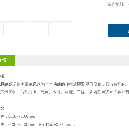
生产地址：
详情
介绍
式风速仪
是以测量低风速为基本功能的便携式即测即显仪表，具有智能化
、环境保护、节能监测、气象、农业、冷藏、干燥、劳动卫生调查等各方
参数
：0.05～30.0m/s；
0.05～5.00m/s : ±（4%U+0.2）m/s；