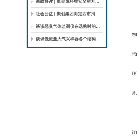
新政解读 | 重金属环境安全新方案来了，聚焦5省21市！
社会公益 | 聚创集团向定西市捐赠检验检测仪器设备
谈谈恶臭气体监测仪在选购时的建议和指南
您
谈谈低流量大气采样器各个结构的特点
您
联
常
详