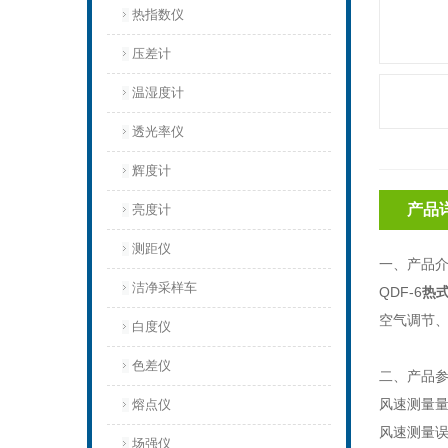
热指数仪
压差计
温湿度计
透光率仪
辉度计
产品
亮度计
测距仪
一、产品
洁净采样车
QDF-6
热
空气调节
白度仪
色差仪
二、产品
风速测量量程
熔点仪
风速测量误差：
场强仪