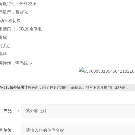
角度特性经严格校正
晶显示，带背光
自动量程切换
出接口（USB,冗余供电）
提醒
时关机
保持
键操作，蜂鸣提示
UV-313紫外辐照计
感兴趣，想了解更详细的产品信息，填写下表直接与厂家联系：
产品：
的单位：