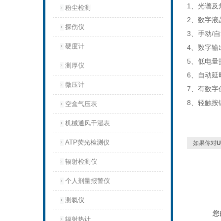
1、光谱及
粉尘检测
2、数字液
探伤仪
3、手动/
硬度计
4、数字输
5、低电量
测厚仪
6、自动延
微压计
7、有数字
8、轻触按
空盒气压表
机械通风干湿表
ATP荧光检测仪
如果你对
辐射检测仪
个人剂量报警仪
测氡仪
您
辐射热计