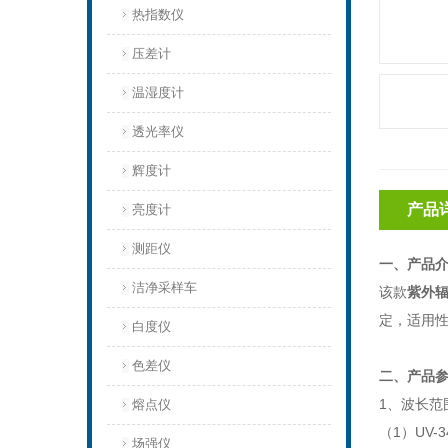
热指数仪
压差计
温湿度计
透光率仪
辉度计
产品
亮度计
测距仪
一、产品
洁净采样车
该款
紫外
定，适用
白度仪
色差仪
二、产品
1、波长范
熔点仪
（1）UV-3
场强仪