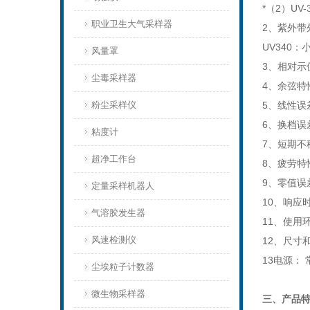
*（2）UV-
职业卫生大气采样器
2、紫外带外
UV340：小
风量罩
3、相对示
尘毒采样器
4、余弦特
粉尘采样仪
5、线性误
6、换档误
粘度计
7、短期不稳
超净工作台
8、疲劳特
9、零值误
定量采样机器人
10、响应时
气溶胶发生器
11、使用环
风速检测仪
12、尺寸和
13电源： 
尘埃粒子计数器
微生物采样器
三、产品