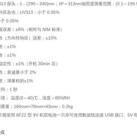
313 探头：λ：(290～340)nm；λP＝313nm辐照度测量范围：(0.1～199.9×
区杂光：UV313：小于 0.05%
于 0.05%
值误差：±8%（相对与 NIM 标准）
性（方向性响应）误差：±10%
差：±1%
差：±1%
定性：±1%（开机 30min 后）
性：衰减量小于 2%
差：满量程的±1%
间：1 秒
境： 温度(0～40)℃，湿度＜85%RH
重量：160mm×78mm×43mm；0.2kg
常规使用 6F22 型 9V 积层电池一只亦可使用数据线连接 USB 接口、5V
特点