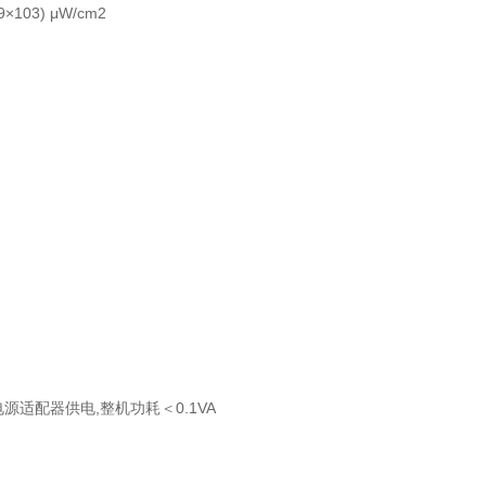
103) μW/cm2
 电源适配器供电,整机功耗＜0.1VA