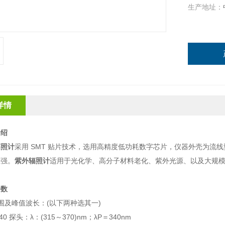
生产地址：
详情
介绍
辐照计
采用 SMT 贴片技术，选用高精度低功耗数字芯片，仪器外壳为流
性强。
紫外辐照计
适用于光化学、高分子材料老化、紫外光源、以及大规
参数
围及峰值波长：(以下两种选其一)
40 探头：λ：(315～370)nm；λP＝340nm