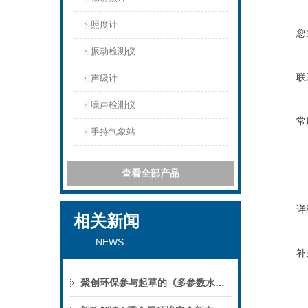
照度计
您
振动检测仪
联
声级计
噪声检测仪
常
手持气象站
查看全部产品
详
相关新闻
—— NEWS
补
聚创环保参与起草的《多参数水质分析仪》团标正式公布，促进国产仪器创新升级