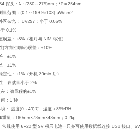
54 探头：λ：(230～275)nm；λP＝254nm
范围：(0.1～199.9×103) μW/cm2
区杂光： UV297：小于 0.05%
于 0.1%
值误差：±8%（相对与 NIM 标准）
性(方向性响应)误差：±10%
差：±1%
差：±1%
定性：±1%（开机 30min 后）
性：衰减量小于 2%
误差：满量程的±1%
间：1 秒
境： 温度(0～40)℃，湿度＜85%RH
和重量：160mm×78mm×43mm；0.2kg
 常规使用 6F22 型 9V 积层电池一只亦可使用数据线连接 USB 接口、