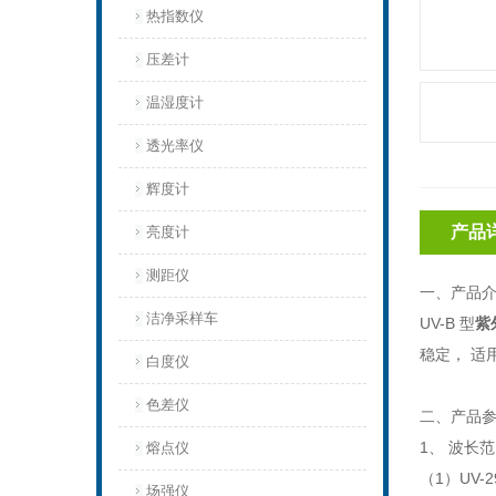
热指数仪
压差计
温湿度计
透光率仪
辉度计
产品
亮度计
测距仪
一、产品
洁净采样车
UV-B 型
紫
稳定， 适
白度仪
色差仪
二、产品
1、 波长
熔点仪
（1）UV-2
场强仪