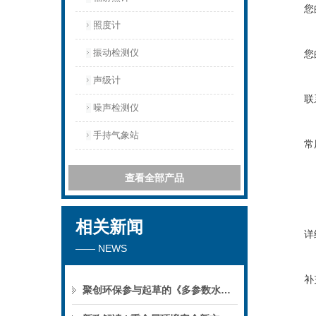
您
照度计
振动检测仪
您
声级计
联
噪声检测仪
手持气象站
常
查看全部产品
相关新闻
详
—— NEWS
补
聚创环保参与起草的《多参数水质分析仪》团标正式公布，促进国产仪器创新升级