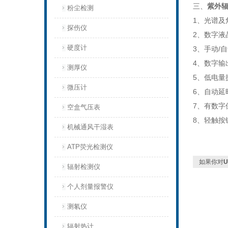
三、
紫外
粉尘检测
1、光谱及
探伤仪
2、数字液
硬度计
3、手动/
4、数字输
测厚仪
5、低电量
微压计
6、自动延
7、有数字
空盒气压表
8、轻触按
机械通风干湿表
ATP荧光检测仪
如果你对
辐射检测仪
个人剂量报警仪
测氡仪
辐射热计