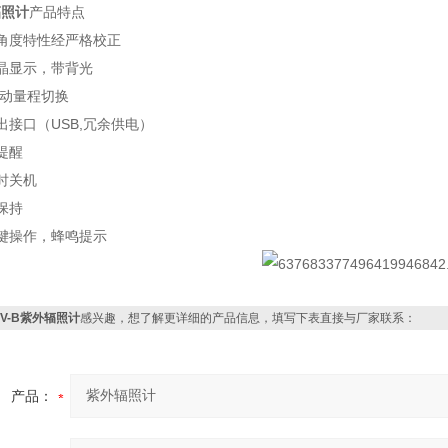
辐照计
产品特点
角度特性经严格校正
晶显示，带背光
自动量程切换
出接口（USB,冗余供电）
提醒
时关机
保持
键操作，蜂鸣提示
UV-B紫外辐照计
感兴趣，想了解更详细的产品信息，填写下表直接与厂家联系：
产品：