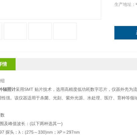
生产地址：
详情
介绍
外辐照计
采用SMT 贴片技术，选用高精度低功耗数字芯片，仪器外壳为
用性强。该仪器适用于杀菌、光刻、紫外光源、水处理、医疗、育种等领
参数
范围及峰值波长：(以下两种选其一)
97 探头：λ：(275～330)nm；λP＝297nm