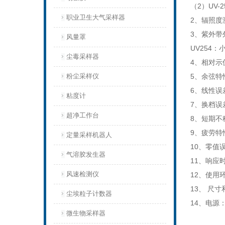
（2）UV-2
职业卫生大气采样器
2、辐照度测量
3、紫外带外
风量罩
UV254：小
尘毒采样器
4、相对示
粉尘采样仪
5、余弦特
6、线性误
粘度计
7、换档误
超净工作台
8、短期不稳
9、疲劳特
定量采样机器人
10、零值
气溶胶发生器
11、响应时
风速检测仪
12、使用环
13、 尺寸
尘埃粒子计数器
14、电源：
微生物采样器