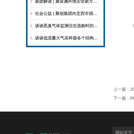
新政解读 | 重金属环境安全新方案来了，聚焦5省21市！
社会公益 | 聚创集团向定西市捐赠检验检测仪器设备
谈谈恶臭气体监测仪在选购时的建议和指南
谈谈低流量大气采样器各个结构的特点
上一篇：
J
下一篇：
R
网站首页