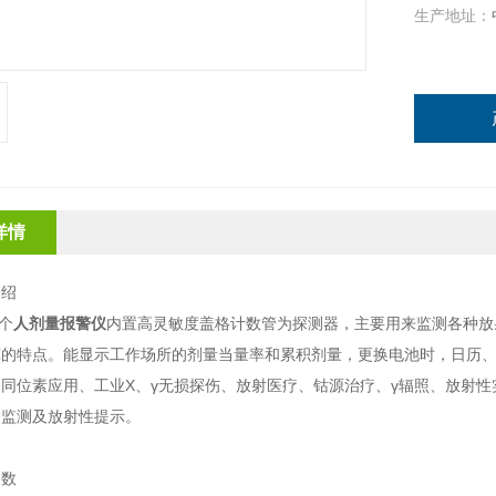
生产地址：
详情
介绍
型个
人剂量报警仪
内置高灵敏度盖格计数管为探测器，主要用来监测各种放
宽的特点。能显示工作场所的剂量当量率和累积剂量，更换电池时，日历
同位素应用、工业X、γ无损探伤、放射医疗、钴源治疗、γ辐照、放射
护监测及放射性提示。
参数