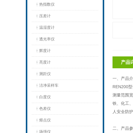
热指数仪
压差计
温湿度计
透光率仪
辉度计
产品
亮度计
测距仪
一、产品
洁净采样车
REN200
测量范围
白度仪
铁、化工、
色差仪
人安全防
熔点仪
二、产品
场强仪