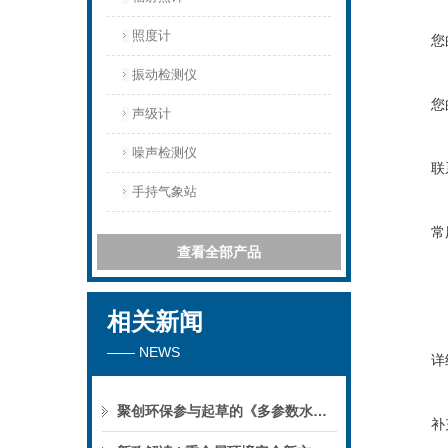
照度计
您
振动检测仪
您
声级计
噪声检测仪
联
手持气象站
常
查看全部产品
相关新闻
—— NEWS
详
聚创环保参与起草的《多参数水质分析仪》团标正式公布，促进国产仪器创新升级
补