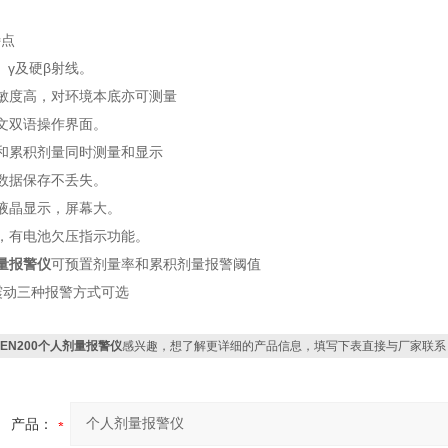
特点
X、γ及硬β射线。
敏度高，对环境本底亦可测量
文双语操作界面。
和累积剂量同时测量和显示
后数据保存不丢失。
液晶显示，屏幕大。
，有电池欠压指示功能。
量报警仪
可预置剂量率和累积剂量报警阈值
/震动三种报警方式可选
REN200个人剂量报警仪
感兴趣，想了解更详细的产品信息，填写下表直接与厂家联系
产品：