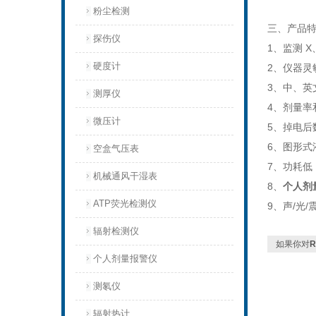
粉尘检测
三、产品
探伤仪
1、监测 
硬度计
2、仪器灵
3、中、英
测厚仪
4、剂量率
微压计
5、掉电
6、图形式
空盒气压表
7、功耗低
机械通风干湿表
8、
个人剂
ATP荧光检测仪
9、声/光
辐射检测仪
如果你对
个人剂量报警仪
测氡仪
辐射热计