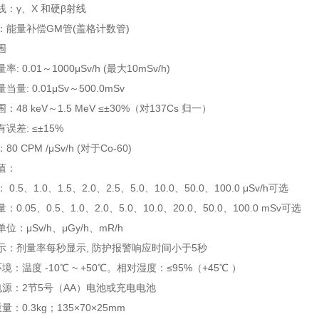
线：γ、X 和硬β射线
：能量补偿GM管(盖格计数管)
围
: 0.01～1000μSv/h (最大10mSv/h)
量: 0.01μSv～500.0mSv
48 keV～1.5 MeV ≤±30%（对137Cs 归一）
误差: ≤±15%
0 CPM /μSv/h (对于Co-60)
值：
0.5、1.0、1.5、2.0、2.5、5.0、10.0、50.0、100.0 μSv/h可选
0.05、0.5、1.0、2.0、5.0、10.0、20.0、50.0、100.0 mSv可选
位：μSv/h、μGy/h、mR/h
示：剂量率每秒显示, 防护报警响应时间小于5秒
境：温度 -10℃ ~ +50℃。相对湿度：≤95%（+45℃ ）
电源：2节5号（AA）电池或充电电池
：0.3kg；135×70×25mm