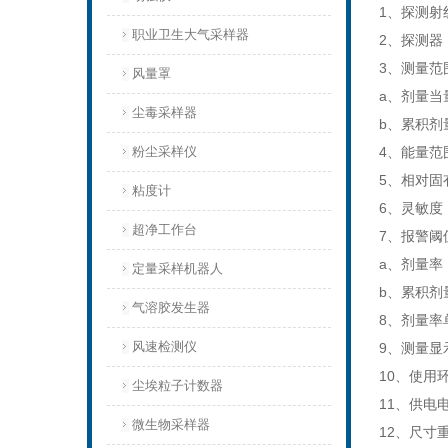
1、探测射
职业卫生大气采样器
2、探测器
3、测量范
风量罩
a、剂量当量率
尘毒采样器
b、累积剂量当
粉尘采样仪
4、能量范围：
5、相对固有
粘度计
6、灵敏度：8
超净工作台
7、报警阈
a、剂量率： 
定量采样机器人
b、累积剂量：
气溶胶发生器
8、剂量率单
风速检测仪
9、测量显
10、使用环
尘埃粒子计数器
11、供电
微生物采样器
12、尺寸重量