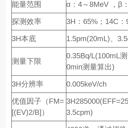
能量范围
α：4～
8MeV ，β
探测效率
3H
：65%；14C：
3H本底
1.5pm(20mL)
、3.5
0.35Bq/L(100m
测量下限
0min测量算出)
3H分辨率
0.005keV/ch
优值因子（FM=
3H285000(EFF=2
[(EV)2/B]
）
3.5cpm)