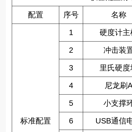
配置
序号
名称
1
硬度计主
2
冲击装
3
里氏硬度
4
尼龙刷
5
小支撑
标准配置
6
USB通信