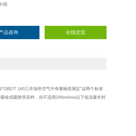
中国
产品咨询
在线交流
和“GBZ/T 160工作场所空气中有毒物质测定"这两个标准
收或吸附管采样，但不适用200ml/min以下低流量长时