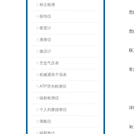
粉尘检测
您
探伤仪
硬度计
您
测厚仪
联
微压计
空盒气压表
常
机械通风干湿表
ATP荧光检测仪
辐射检测仪
详
个人剂量报警仪
测氡仪
补
辐射热计