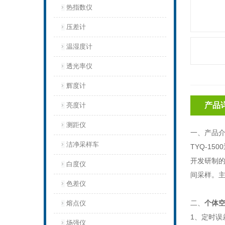
热指数仪
压差计
温湿度计
透光率仪
辉度计
产品
亮度计
测距仪
一、产品
洁净采样车
TYQ-1500
开发研制的
白度仪
间采样。主
色差仪
二、
个体
熔点仪
1、定时误差
场强仪