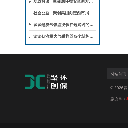
新政解读 | 重金属环境安全新方案来了，聚焦5省21市！
社会公益 | 聚创集团向定西市捐赠检验检测仪器设备
谈谈恶臭气体监测仪在选购时的建议和指南
谈谈低流量大气采样器各个结构的特点
网站首页
© 202
总流量：