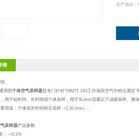
生产地址：
详情
介绍
通用型
个体空气采样器
是专门针对“GBZ/T 192工作场所空气中粉尘测定"
，用于短时间、长时间或个体采样，用于3L/min流量以下滤膜采样、液体吸
要用途：个体或长时间粉尘采样（1-3L/min）。
空气采样器
产品参数
：＜0.1%