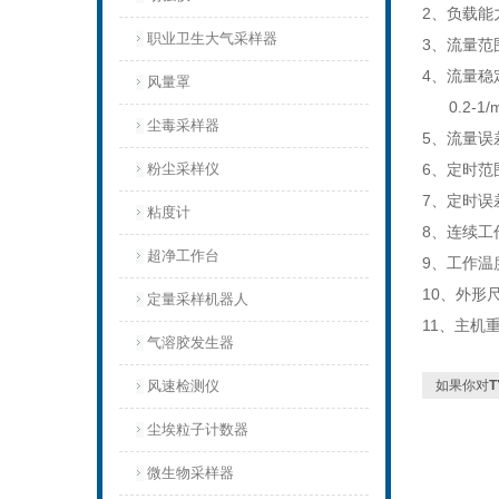
2、负载能力：
职业卫生大气采样器
3、流量范围：
4、流量稳定
风量罩
0.2-1/
尘毒采样器
5、流量误
粉尘采样仪
6、定时范围
7、定时误差
粘度计
8、连续工作
超净工作台
9、工作温
10、外形尺
定量采样机器人
11、主机重
气溶胶发生器
风速检测仪
如果你对
尘埃粒子计数器
微生物采样器