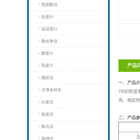
热指数仪
压差计
温湿度计
透光率仪
辉度计
产品
亮度计
测距仪
一、产品
洁净采样车
700D型
高、稳定
白度仪
色差仪
二、产品
熔点仪
场强仪