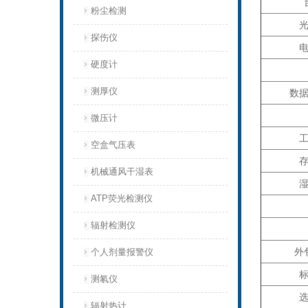
粉尘检测
探伤仪
硬度计
测厚仪
数
微压计
空盒气压表
机械通风干湿表
ATP荧光检测仪
辐射检测仪
外
个人剂量报警仪
测氡仪
辐射热计