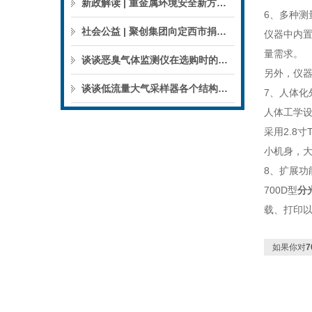
新政解读 | 重金属环境安全新方案来了，聚焦5省21市！
6、多种测
社会公益 | 聚创集团向定西市捐赠检验检测仪器设备
仪器中内置六
量需求。
谈谈恶臭气体监测仪在选购时的建议和指南
另外，仪器
谈谈低流量大气采样器各个结构的特点
7、人体化
人体工学设
采用2.8
小机身，大
8、扩展功
700D型
分
载、打印以
如果你对