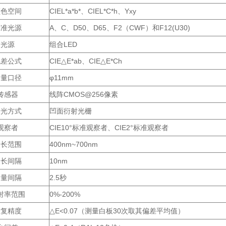
颜色空间
CIEL*a*b*、CIEL*C*h、Yxy
标准光源
A、C、D50、D65、F2（CWF）和F12(U30)
光源
组合LED
色差公式
CIE△E*ab、CIE△E*Ch
测量口径
φ11mm
传感器
线阵CMOS@256像素
分光方式
凹面衍射光栅
观察者
CIE10°标准观察者、CIE2°标准观察者
波长范围
400nm~700nm
波长间隔
10nm
测量间隔
2.5秒
射率范围
0%-200%
重复精度
△E<0.07（测量白板30次取其偏差平均值）