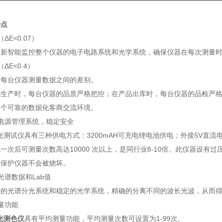
特点
ΔE<0.07）
创新
智能监控整个仪器的电子电路系统和光学系统，确保仪器在每次测量时不
ΔE<0.4）
指每台仪器测量数据之间的差别。
工生产时，每台仪器的品质严格把控；在产品出库时，每台仪器的品检严
一个可靠的数据化客商交流环境。
电源管理系统，稳定安全
分光测试仪具有三种供电方式：3200mAH可充电锂电池供电；外接5V直
一次后可测量次数高达10000 次以上，是同行业8-10倍。此仪器设
而保护仪器不会被烧坏。
光谱数据和Lab值
的光谱分光系统和稳定的光学系统，精确的分离不同的波长光波，从而得
量功能
光测色仪
具有平均测量功能，平均测量次数可设置为1-99次。