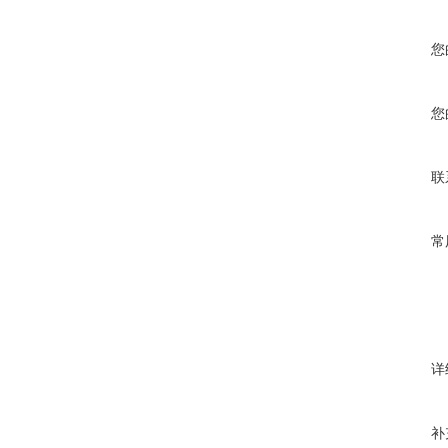
您
您
联
常
详
补