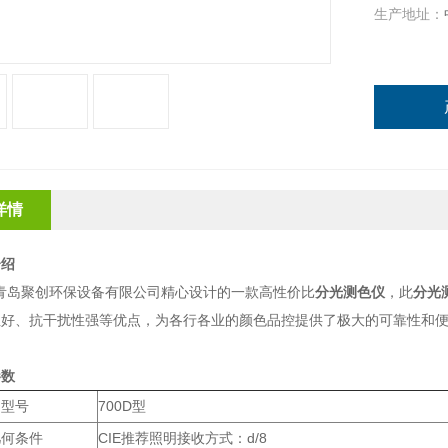
生产地址：
详情
介绍
是青岛聚创环保设备有限公司精心设计的一款高性价比
分光测色仪
，此
分光
性好、抗干扰性强等优点，为各行各业的颜色品控提供了极大的可靠性和
参数
型号
700D型
几何条件
CIE推荐照明接收方式：d/8