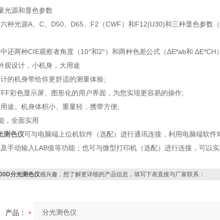
量光源和显色参数
种光源A、C、D50、D65、F2（CWF）和F12(U30)和三种显色参数（L
中还两种CIE观察者角度（10°和2°）和两种色差公式（ΔE*ab和 ΔE*
外观设计，小机身，大用途
计的机身带给你更舒适的测量体验;
寸TFF彩色显示屏、图形化的用户界面，为您实现更容易的操作;
用途。机身体积小、重量轻，携带方便;
能，全面实用
光测色仪
可与电脑端上位机软件（选配）进行通讯连接，利用电脑端软件
及手动输入LAB值等功能；也可与微型打印机（选配）进行连接，可以
700D分光测色仪
感兴趣，想了解更详细的产品信息，填写下表直接与厂家联系：
产品：