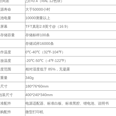
台间差
△E<0.4（RAL 12色块）
光源寿命
大于50000小时
电池电量
10000测量以上
屏幕
TFT真彩2.8英寸@（16:9）
据存储容量
存储标样100条
存储试样16000条
工作温度
0℃-40℃（32℉-104℉）
存放温度
-20℃-50℃（-4℉-122℉）
湿度范围
相对湿度低于 85%，无凝露
重量
340g
尺寸
180*76*60mm
包装尺寸
400*240*340mm
标准配件
电源适配器、标准白板、标准黑腔、锂电池、说明书
选购配件
微型打印机