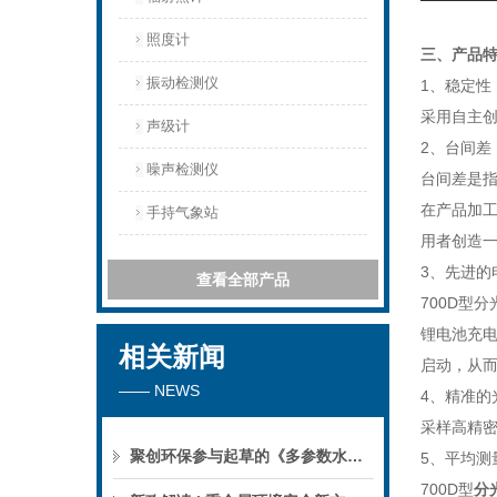
照度计
三、产品
振动检测仪
1、稳定性（
采用自主
声级计
2、台间差（
噪声检测仪
台间差是
在产品加
手持气象站
用者创造
3、先进的
查看全部产品
700D型
锂电池充电
相关新闻
启动，从
—— NEWS
4、精准的
采样高精密
聚创环保参与起草的《多参数水质分析仪》团标正式公布，促进国产仪器创新升级
5、平均测
700D型
分