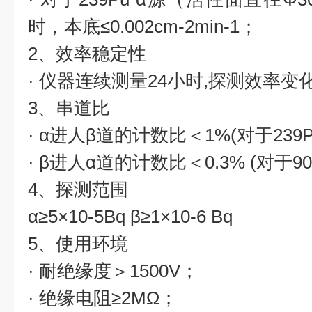
时，本底≤0.002cm-2min-1；
2、效率稳定性
· 仪器连续测量24小时,探测效率变
3、串道比
· α进人β道的计数比＜1%(对于239Pu
· β进人α道的计数比＜0.3% (对于90S
4、探测范围
α≥5×10-5Bq β≥1×10-6 Bq
5、使用环境
· 耐绝缘度＞1500V；
· 绝缘电阻≥2MΩ；