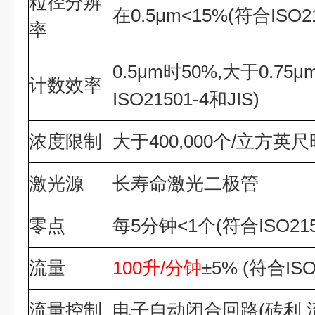
粒径分辨
在
0.5μm<15%(
符合
ISO2
率
0.5μm
时
50%,
大于
0.75μ
计数效率
ISO21501-4
和
JIS)
浓度限制
大于400,000个/立方英
激光源
长寿命激光二极管
零点
每5分钟<1个(符合ISO2150
流量
100升/分钟
±5% (符合ISO 
流量控制
电子自动闭合回路(砖利 