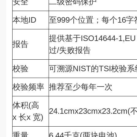
安全
二级密码保护
本地ID
至999个位置；每个16
提供基于ISO14644-1,EU
报告
过/失败报告
校验
可溯源NIST的TSI校验系
校验频率
推荐至少每年一次
体积(高
24.1cmx23cmx23.2
x 长x 宽)
重量
6.44千克(两块电池)