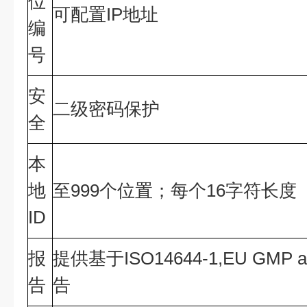
位
可配置IP地址
编
号
安
二级密码保护
全
本
地
至999个位置；每个16字符长度
ID
报
提供基于ISO14644-1,EU GMP
告
告