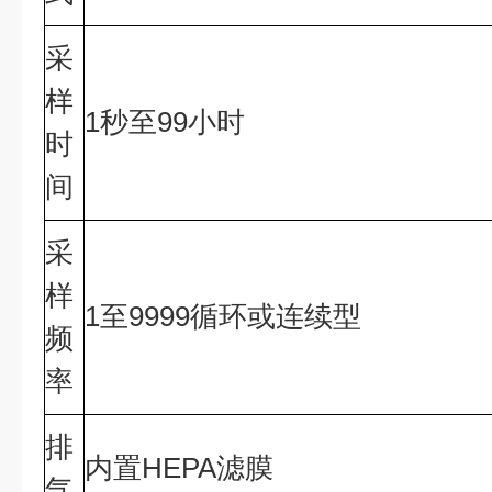
采
样
1秒至99小时
时
间
采
样
1至9999循环或连续型
频
率
排
内置HEPA滤膜
气