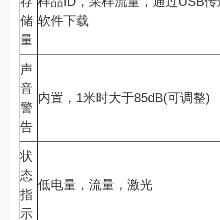
存
样品ID，采样流量，通过USB传递
储
软件下载
量
声
音
内置，1米时大于85dB(可调整)
警
告
状
态
低电量，流量，激光
指
示