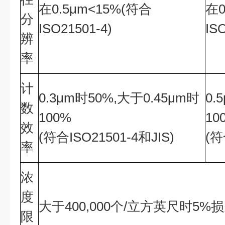
在0.5μm<15%(符合
在0
分
ISO21501-4)
IS
辨
率
计
0.3μm时50%,大于0.45μm时
0.
数
100%
10
效
(符合ISO21501-4和JIS)
(符
率
浓
度
大于400,000个/立方英尺时5%
限