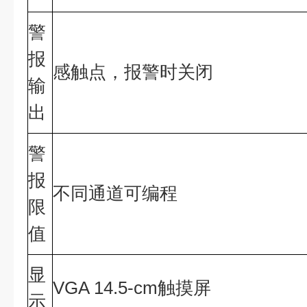
警
报
感触点，报警时关闭
输
出
警
报
不同通道可编程
限
值
显
VGA 14.5-cm触摸屏
示