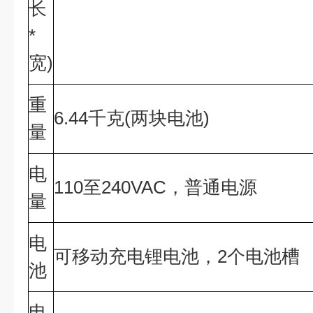
长
*
宽)
重
6.44千克(两块电池)
量
电
110至240VAC，普通电源
量
电
可移动充电锂电池，2个电池槽
池
电