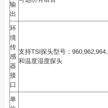
输
出
环
境
传
支持TSI探头型号：960,962,964
感
和温度湿度探头
器
接
口
单