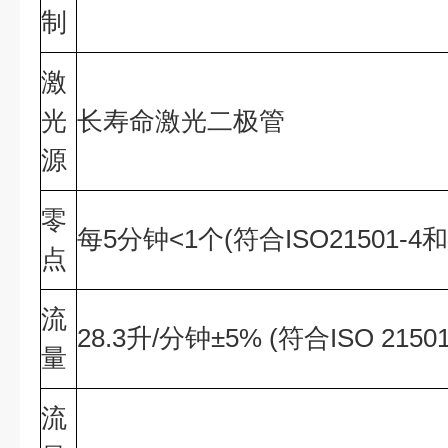
制
激
光
长寿命激光二极管
源
零
每5分钟<1个(符合ISO21501-4和J
点
流
28.3升/分钟±5% (符合ISO 21501-
量
流