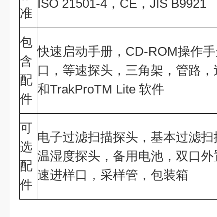
ISO 21501-4，CE，JIS B9921
准
包
快速启动手册，CD-ROM操作
含
口，等速探头，三角架，管路，过
配
和TrakProTM Lite 软件
件
可
电子过滤扫描探头，基本过滤扫描
选
温湿度探头，备用电池，双口外
配
速进样口，采样管，包装箱
件