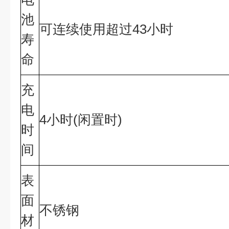
池
可连续使用超过43小时
寿
命
充
电
4小时(闲置时)
时
间
表
面
不锈钢
材