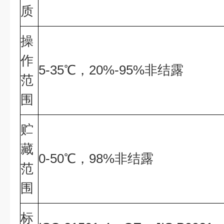
质
操
作
5-35℃，20%-95%非结露
范
围
贮
藏
0-50℃，98%非结露
范
围
标