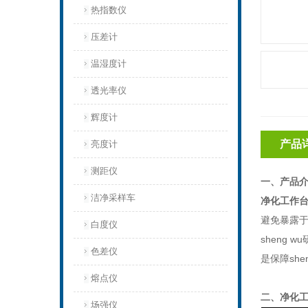
热指数仪
压差计
温湿度计
透光率仪
辉度计
产品
亮度计
测距仪
一、产品
洁净采样车
净化工作
避免暴露于
白度仪
sheng
色差仪
是保障sh
熔点仪
二、
净化
场强仪