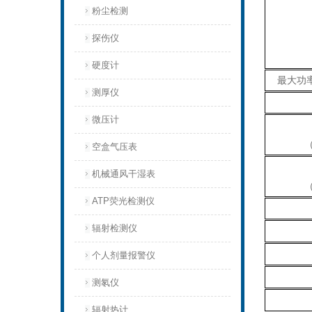
粉尘检测
探伤仪
硬度计
最大功率Ma
测厚仪
微压计
空盒气压表
机械通风干湿表
ATP荧光检测仪
辐射检测仪
个人剂量报警仪
测氡仪
辐射热计