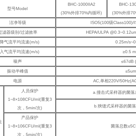
BHC-1000IIA2
BHC-130
型号Model
(30%外排70%内循环)
(30%外排7
洁净等级
ISO5(100级Class100)/
过滤器级别/过滤效率
HEPA/ULPA @0.3~0.12u
降气流平均流速(m/s)
0.25m/s~0
入气流平均流速(m/s)
≥0.5 m
噪声
≤67dB 
振动半峰值
≤5u
电源
AC,单相220V/50Hz(AC
人员保护
a.撞击式采样器的菌落总
1~8×108CFU/ml(重复3
b.狹缝式采样器的菌落
次，5min/次)
产品保护
生
1~8×106CFU/ml(重复3
菌落总数≤5C
次，5min/次)