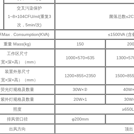
交叉污染保护
1~8×104CFU/ml(重复3
菌落总数≤2C
次，5min/次)
x . Consumption(KVA)
≤1500VA (
重量 Mass(kg)
150
20
工作区尺寸
1000×570×635
1300×57
（宽×深×高）（mm）
装置外形尺寸
1200×855×2350
1500×85
（宽×深×高）（mm）
荧光灯规格及数量
30W×②
40W
紫外灯规格及数量
20W×1
30W
照度
≥650L
排风管口径
φ200mm
出风方向
顶出