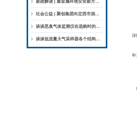
新政解读 | 重金属环境安全新方案来了，聚焦5省21市！
社会公益 | 聚创集团向定西市捐赠检验检测仪器设备
谈谈恶臭气体监测仪在选购时的建议和指南
详
谈谈低流量大气采样器各个结构的特点
补