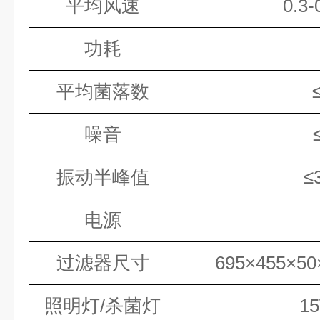
平均风速
0.3
功耗
平均菌落数
噪音
振动半峰值
≤
电源
过滤器尺寸
695×455×
照明灯/杀菌灯
1