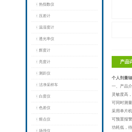
热指数仪
压差计
温湿度计
透光率仪
辉度计
产品
亮度计
测距仪
个人剂量
洁净采样车
一、产品
灵敏度高
白度仪
可同时测
色差仪
采用单片
可预置报
熔点仪
功耗低，
场强仪