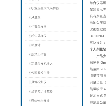
单台仪器可
职业卫生大气采样器
仪器显示
具有剂量
风量罩
电池欠压
尘毒采样器
USB数据
粉尘采样仪
BG202
三防设计：
粘度计
个人剂量
超净工作台
二、产品
探测器 G
定量采样机器人
能量阀 20k
气溶胶发生器
测量范围 
风速检测仪
剂量当量（
能量响应 4
尘埃粒子计数器
显示方式 
微生物采样器
和剂量当量