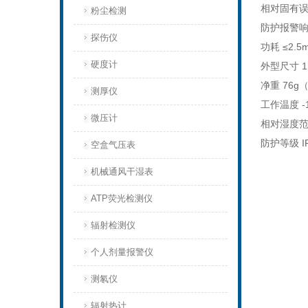
相对固有误
粉尘检测
防护报警响应
探伤仪
功耗 ≤2.
硬度计
外型尺寸 1
净重 76g
测厚仪
工作温度 -
微压计
相对湿度范围
防护等级 I
空盒气压表
机械通风干湿表
ATP荧光检测仪
辐射检测仪
个人剂量报警仪
测氡仪
辐射热计