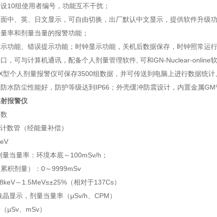
设10组使用者编号，功能互不干扰；
界面中、英、日文显示，可自由切换，出厂默认中文显示，提供软件升级
当量率和剂量当量的报警功能；
指示功能、错误提示功能；时钟显示功能，关机后数据保存，时钟照常运
接口，可与计算机通讯，配备个人剂量管理软件, 可和GN-Nuclear-onl
0-EX型个人剂量报警仪可保存3500组数据，并可传送到电脑上进行数据统
防水防尘性能好，防护等级达到IP66；外壳缓冲防震设计，内置金属G
辐射报警仪
参数
m计数管（经能量补偿）
eV
剂量当量率：环境本底～100mSv/h；
累积剂量）：0～9999mSv
8keV～1.5MeV≤±25%（相对于137Cs）
液晶显示，剂量当量率（μSv/h、CPM）
（μSv、mSv）