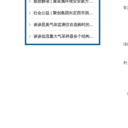
新政解读 | 重金属环境安全新方案来了，聚焦5省21市！
常
社会公益 | 聚创集团向定西市捐赠检验检测仪器设备
谈谈恶臭气体监测仪在选购时的建议和指南
谈谈低流量大气采样器各个结构的特点
详
补