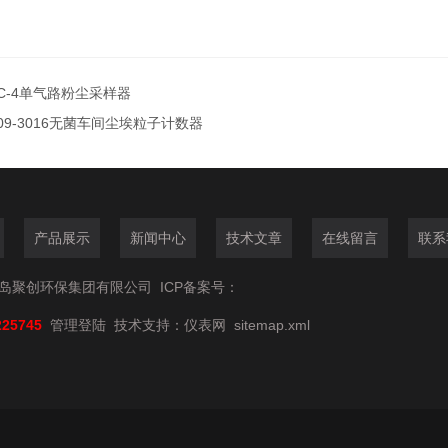
C-4单气路粉尘采样器
09-3016无菌车间尘埃粒子计数器
产品展示
新闻中心
技术文章
在线留言
联系
6青岛聚创环保集团有限公司
ICP备案号：
225745
管理登陆
技术支持：
仪表网
sitemap.xml