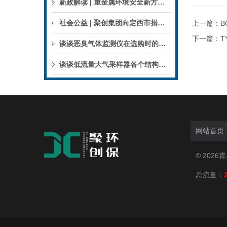
新政解读 | 重金属环境安全新方案来了，聚焦5省21市！
社会公益 | 聚创集团向定西市捐赠检验检测仪器设备
上一篇：
B
下一篇：
T
谈谈恶臭气体监测仪在选购时的建议和指南
谈谈低流量大气采样器各个结构的特点
网站首页
© 202
总流量：