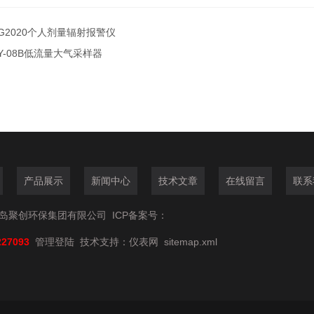
G2020个人剂量辐射报警仪
Y-08B低流量大气采样器
产品展示
新闻中心
技术文章
在线留言
联系
6青岛聚创环保集团有限公司
ICP备案号：
227093
管理登陆
技术支持：
仪表网
sitemap.xml