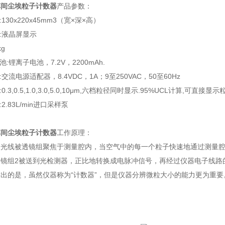
车间尘埃粒子计数器
产品参数：
:130x220x45mm3（宽×深×高）
式:液晶屏显示
kg
池:锂离子电池，7.2V，2200mAh.
:交流电源适配器，8.4VDC，1A；9至250VAC，50至60Hz
0.3,0.5,1.0,3.0,5.0,10μm,六档粒径同时显示.95%UCL计算,可直接
2.83L/min进口采样泵
车间尘埃粒子计数器
工作原理：
的光线被透镜组聚焦于测量腔内，当空气中的每一个粒子快速地通过测量
透镜组2被送到光检测器，正比地转换成电脉冲信号，再经过仪器电子线路
出的是，虽然仪器称为“计数器”，但是仪器分辨微粒大小的能力更为重