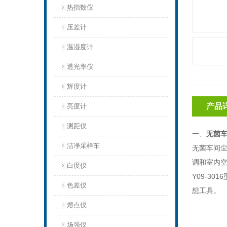
热指数仪
压差计
温湿度计
透光率仪
辉度计
产品
亮度计
测距仪
一、
无菌
洁净采样车
无菌车间尘埃
调和室内
白度仪
Y09-3
色差仪
想工具。
熔点仪
场强仪