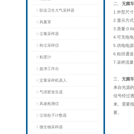
二、
无菌
职业卫生大气采样器
1.外型尺寸
2.显示方
风量罩
3.质量:0.6
尘毒采样器
4.可充电电
粉尘采样仪
5.供电电源
6.粒径通道:
粘度计
7.采样流量:
超净工作台
三、
无菌
定量采样机器人
来自光源
气溶胶发生器
信号经过
风速检测仪
来。需要指
要。
尘埃粒子计数器
微生物采样器