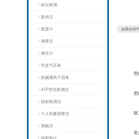
粉尘检测
探伤仪
硬度计
如果你对
测厚仪
微压计
空盒气压表
您
机械通风干湿表
ATP荧光检测仪
您
辐射检测仪
联
个人剂量报警仪
测氡仪
常
辐射热计