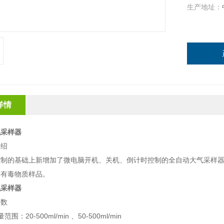
生产地址：
详情
气采样器
介绍
控制的基础上新增加了微电脑开机、关机、倒计时控制的全自动大气采样
集有毒物质样品。
气采样器
参数
围：20-500ml/min 、50-500ml/min