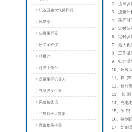
2、流量误
职业卫生大气采样器
3、流量计
4、采样时
风量罩
5、定时范
尘毒采样器
6、定时误
粉尘采样仪
7、最大负压
8、工作温
粘度计
9、贮存温度
超净工作台
10、环境大
11、噪 声
定量采样机器人
12、相对湿
气溶胶发生器
13、电 源：
风速检测仪
14、充电
15、体 积：
尘埃粒子计数器
16、控制
微生物采样器
17、防倒