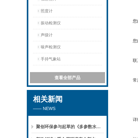
照度计
您
振动检测仪
声级计
您
噪声检测仪
手持气象站
联
查看全部产品
常
相关新闻
—— NEWS
详
聚创环保参与起草的《多参数水质分析仪》团标正式公布，促进国产仪器创新升级