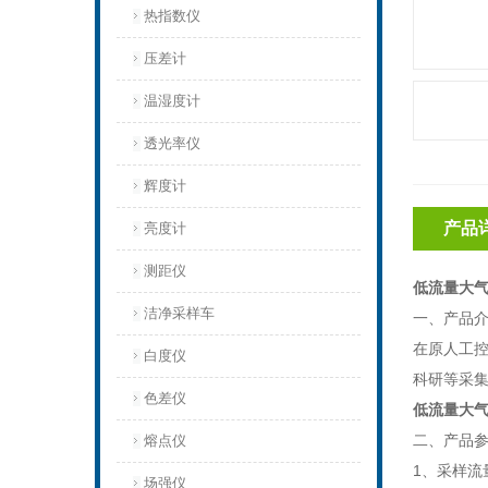
热指数仪
压差计
温湿度计
透光率仪
辉度计
产品
亮度计
测距仪
低流量大
洁净采样车
一、产品
在原人工
白度仪
科研等采
色差仪
低流量大
二、产品
熔点仪
1、采样流量范
场强仪