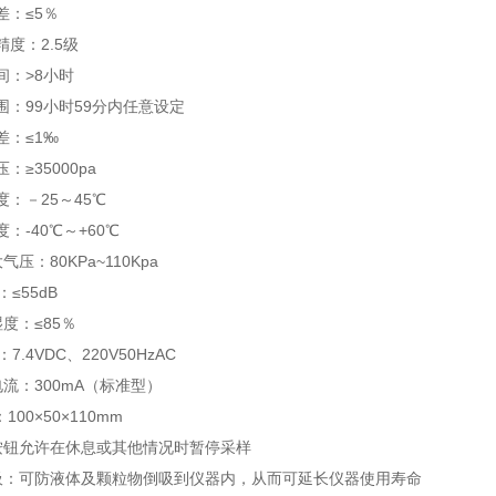
差：≤5％
精度：2.5级
间：>8小时
围：99小时59分内任意设定
差：≤1‰
：≥35000pa
度：－25～45℃
：-40℃～+60℃
气压：80KPa~110Kpa
：≤55dB
度：≤85％
7.4VDC、220V50HzAC
电流：300mA（标准型）
100×50×110mm
按钮允许在休息或其他情况时暂停采样
吸：可防液体及颗粒物倒吸到仪器内，从而可延长仪器使用寿命