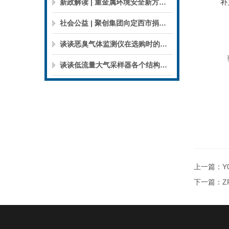
新政解读 | 重金属环境安全新方案来了，聚焦5省21市！
补
社会公益 | 聚创集团向定西市捐赠检验检测仪器设备
谈谈恶臭气体监测仪在选购时的建议和指南
谈谈低流量大气采样器各个结构的特点
上一篇：
Y
下一篇：
Z