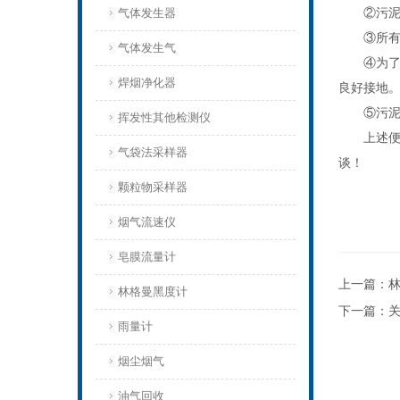
②污泥浓
气体发生器
③所有电
气体发生气
④为了安
焊烟净化器
良好接地
⑤污泥浓
挥发性其他检测仪
上述便是
气袋法采样器
谈！
颗粒物采样器
烟气流速仪
皂膜流量计
上一篇：
林格曼黑度计
下一篇：
雨量计
烟尘烟气
油气回收