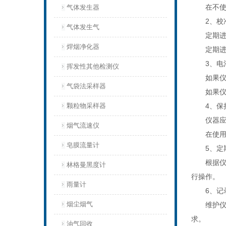
在不使用
气体发生器
2、校准
气体发生气
定期进行
焊烟净化器
定期进行
3、电池
挥发性其他检测仪
如果仪器
气袋法采样器
如果仪器
颗粒物采样器
4、保持
仪器应放
烟气流速仪
在使用仪
皂膜流量计
5、定期
根据仪器
林格曼黑度计
行操作。
雨量计
6、记录
烟尘烟气
维护仪器
求。
油气回收