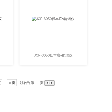
JCF-3050低本底γ能谱仪
页
末页
跳转到第
页